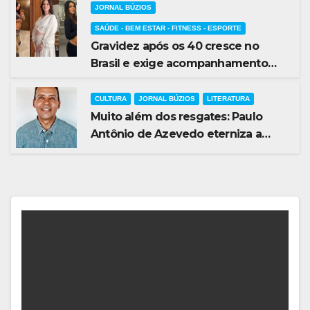
JORNAL BÚZIOS
SAÚDE - BEM ESTAR - FITNESS - ESPORTE
Gravidez após os 40 cresce no
Brasil e exige acompanhamento
médico mais cuidadoso
CULTURA
JORNAL BÚZIOS
LITERATURA
Muito além dos resgates: Paulo
Antônio de Azevedo eterniza a
coragem, a humanidade e a missão
dos guarda-vidas na literatura
brasileira