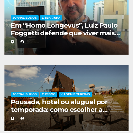
JORNAL BÚZIOS
LITERATURA
Em “Homo Longevus”, Luiz Paulo
Foggetti defende que viver mais
exigirá uma nova forma de encarar
a vida
JORNAL BÚZIOS
TURISMO
VIAGEM E TURISMO
Pousada, hotel ou aluguel por
temporada: como escolher a
melhor hospedagem