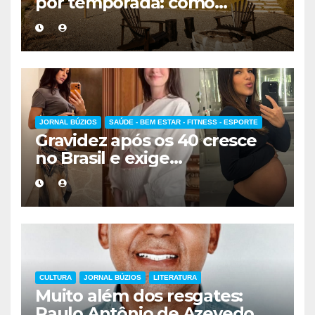
por temporada: como
escolher a melhor
hospedagem
JORNAL BÚZIOS
SAÚDE - BEM ESTAR - FITNESS - ESPORTE
Gravidez após os 40 cresce
no Brasil e exige
acompanhamento médico
mais cuidadoso
CULTURA
JORNAL BÚZIOS
LITERATURA
Muito além dos resgates:
Paulo Antônio de Azevedo