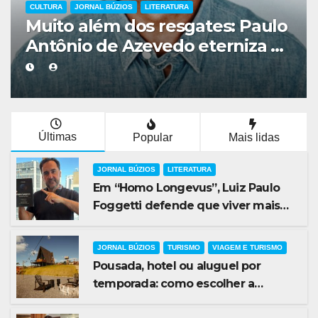
COLUNISTA MARCELO GIRARD
JORNAL BÚZIOS
aulo
Prefeitura de Saquarema abr
a a
Concurso Público 2026 com
a
mais de 1,2 mil vagas na área 
a
Educação
Últimas
Popular
Mais lidas
JORNAL BÚZIOS
LITERATURA
Em “Homo Longevus”, Luiz Paulo
Foggetti defende que viver mais
exigirá uma nova forma de encarar
a vida
JORNAL BÚZIOS
TURISMO
VIAGEM E TURISMO
Pousada, hotel ou aluguel por
temporada: como escolher a
melhor hospedagem