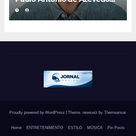
eterniza a coragem, a
humanidade e a missão dos
guarda-vidas na literatura
brasileira
Proudly powered by WordPress
|
Theme: newswiz by
Themeansar
.
Home
ENTRETENIMENTO
ESTILO
MÚSICA
Pin Posts