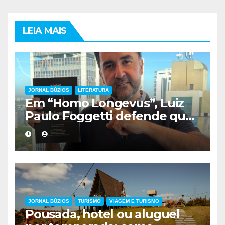
LEIA MAIS
JORNAL BÚZIOS
LITERATURA
Em “Homo Longevus”, Luiz
Paulo Foggetti defende que
viver mais exigirá uma nova
forma de encarar a vida
JORNAL BÚZIOS
TURISMO
VIAGEM E TURISMO
Pousada, hotel ou aluguel