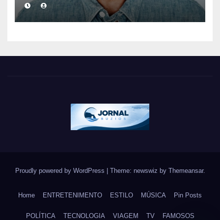
eterniza a coragem, a
humanidade e a missão dos
guarda-vidas na literatura
brasileira
Proudly powered by WordPress
|
Theme: newswiz by
Themeansar
.
Home
ENTRETENIMENTO
ESTILO
MÚSICA
Pin Posts
POLÍTICA
TECNOLOGIA
VIAGEM
TV
FAMOSOS