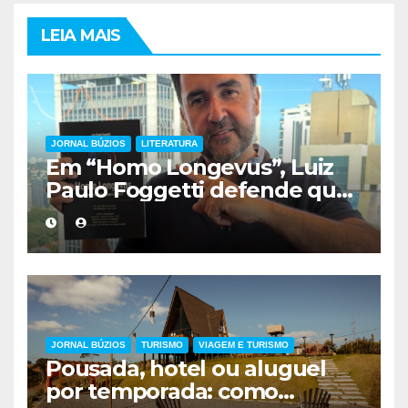
LEIA MAIS
JORNAL BÚZIOS
LITERATURA
Em “Homo Longevus”, Luiz
Paulo Foggetti defende que
viver mais exigirá uma nova
forma de encarar a vida
JORNAL BÚZIOS
TURISMO
VIAGEM E TURISMO
Pousada, hotel ou aluguel
por temporada: como