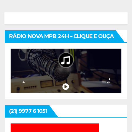
RÁDIO NOVA MPB 24H – CLIQUE E OUÇA
(21) 9977 6 1051