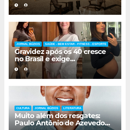
escolher a melhor
hospedagem
JORNAL BÚZIOS
SAÚDE - BEM ESTAR - FITNESS - ESPORTE
Gravidez após os 40 cresce
no Brasil e exige
acompanhamento médico
mais cuidadoso
CULTURA
JORNAL BÚZIOS
LITERATURA
Muito além dos resgates:
Paulo Antônio de Azevedo