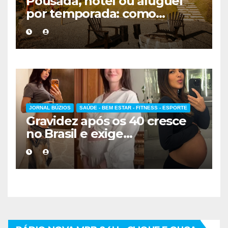
Pousada, hotel ou aluguel
por temporada: como
escolher a melhor
hospedagem
JORNAL BÚZIOS
SAÚDE - BEM ESTAR - FITNESS - ESPORTE
Gravidez após os 40 cresce
no Brasil e exige
acompanhamento médico
mais cuidadoso