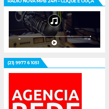
RÁDIO NOVA MPB 24H – CLIQUE E OUÇA
(21) 9977 6 1051