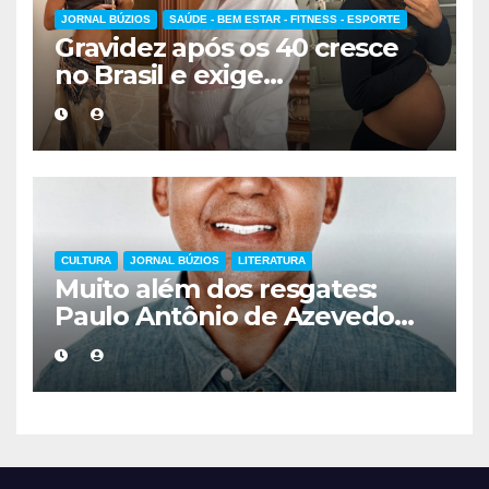
JORNAL BÚZIOS
SAÚDE - BEM ESTAR - FITNESS - ESPORTE
Gravidez após os 40 cresce
no Brasil e exige
acompanhamento médico
mais cuidadoso
CULTURA
JORNAL BÚZIOS
LITERATURA
Muito além dos resgates:
Paulo Antônio de Azevedo
eterniza a coragem, a
humanidade e a missão dos
guarda-vidas na literatura
brasileira