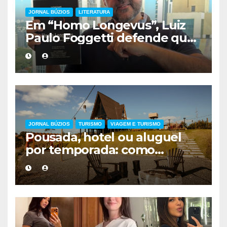
JORNAL BÚZIOS
LITERATURA
Em “Homo Longevus”, Luiz
Paulo Foggetti defende que
viver mais exigirá uma nova
forma de encarar a vida
JORNAL BÚZIOS
TURISMO
VIAGEM E TURISMO
Pousada, hotel ou aluguel
por temporada: como
escolher a melhor
hospedagem