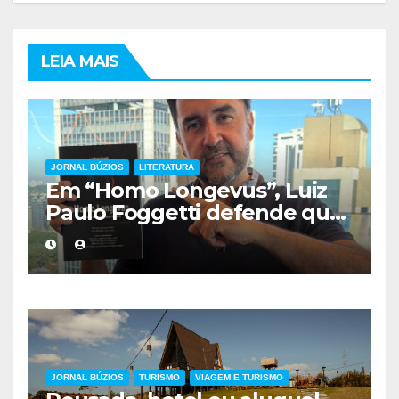
LEIA MAIS
JORNAL BÚZIOS
LITERATURA
Em “Homo Longevus”, Luiz
Paulo Foggetti defende que
viver mais exigirá uma nova
forma de encarar a vida
JORNAL BÚZIOS
TURISMO
VIAGEM E TURISMO