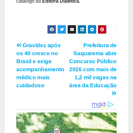
catálogo da
Editora Dialética.
Navegação
Gravidez após
Prefeitura de
os 40 cresce no
Saquarema abre
de
Brasil e exige
Concurso Público
Post
acompanhamento
2026 com mais de
médico mais
1,2 mil vagas na
cuidadoso
área da Educação