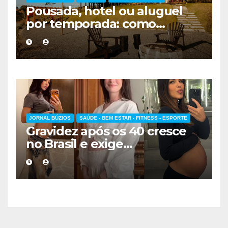
Pousada, hotel ou aluguel
por temporada: como
escolher a melhor
hospedagem
JORNAL BÚZIOS
SAÚDE - BEM ESTAR - FITNESS - ESPORTE
Gravidez após os 40 cresce
no Brasil e exige
acompanhamento médico
mais cuidadoso