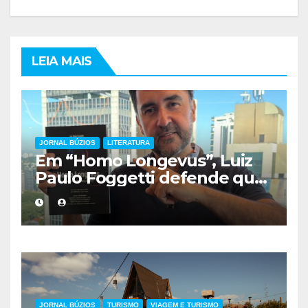
LEIA MAIS
JORNAL BÚZIOS
LITERATURA
Em “Homo Longevus”, Luiz
Paulo Foggetti defende que
viver mais exigirá uma nova
forma de encarar a vida
JORNAL BÚZIOS
TURISMO
VIAGEM E TURISMO