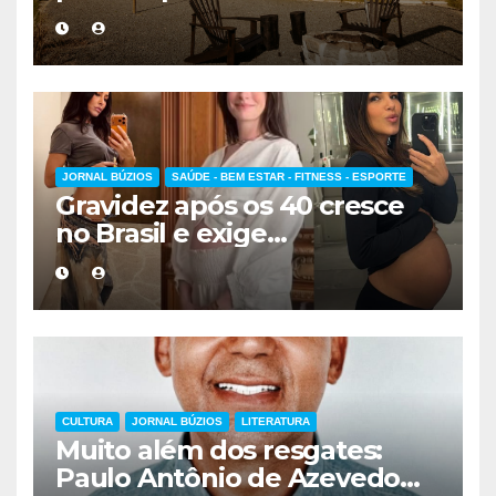
escolher a melhor
hospedagem
JORNAL BÚZIOS
SAÚDE - BEM ESTAR - FITNESS - ESPORTE
Gravidez após os 40 cresce
no Brasil e exige
acompanhamento médico
mais cuidadoso
CULTURA
JORNAL BÚZIOS
LITERATURA
Muito além dos resgates:
Paulo Antônio de Azevedo