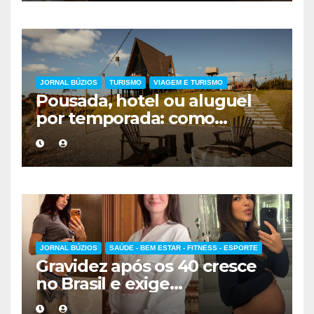
JORNAL BÚZIOS
TURISMO
VIAGEM E TURISMO
Pousada, hotel ou aluguel
por temporada: como
escolher a melhor
hospedagem
JORNAL BÚZIOS
SAÚDE - BEM ESTAR - FITNESS - ESPORTE
Gravidez após os 40 cresce
no Brasil e exige
acompanhamento médico