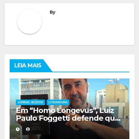
By
LEIA MAIS
JORNAL BÚZIOS
LITERATURA
Em “Homo Longevus”, Luiz
Paulo Foggetti defende que
viver mais exigirá uma nova
forma de encarar a vida