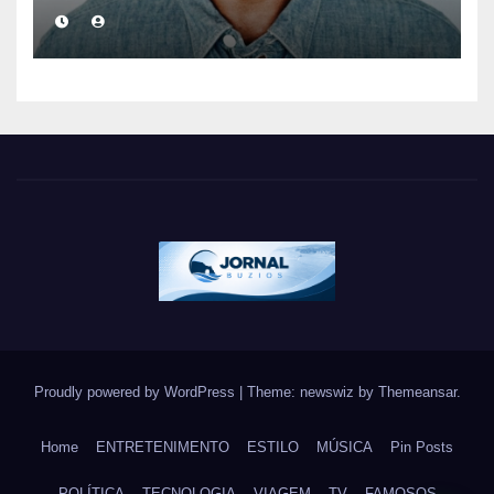
eterniza a coragem, a
humanidade e a missão dos
guarda-vidas na literatura
brasileira
Proudly powered by WordPress
|
Theme: newswiz by
Themeansar
.
Home
ENTRETENIMENTO
ESTILO
MÚSICA
Pin Posts
POLÍTICA
TECNOLOGIA
VIAGEM
TV
FAMOSOS