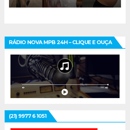
mais cuidadoso
RÁDIO NOVA MPB 24H – CLIQUE E OUÇA
(21) 9977 6 1051