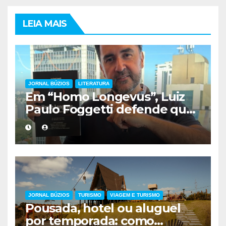
LEIA MAIS
JORNAL BÚZIOS
LITERATURA
Em “Homo Longevus”, Luiz
Paulo Foggetti defende que
viver mais exigirá uma nova
forma de encarar a vida
JORNAL BÚZIOS
TURISMO
VIAGEM E TURISMO
Pousada, hotel ou aluguel
por temporada: como