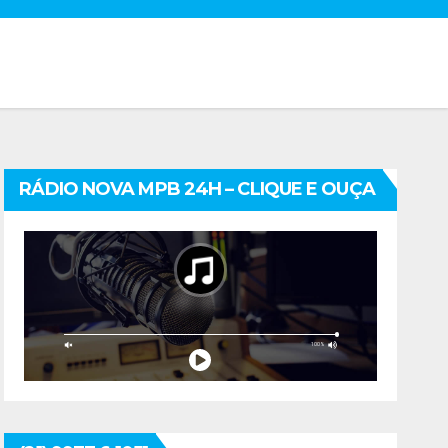
RÁDIO NOVA MPB 24H – CLIQUE E OUÇA