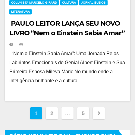
COLUNISTA MARCELO GIRARD
CULTURA
JORNAL BÚZIOS
LITERATURA
PAULO LEITOR LANÇA SEU NOVO
LIVRO “Nem o Einstein Sabia Amar”
“Nem o Einstein Sabia Amar”: Uma Jornada Pelos
Labirintos Emocionais do Genial Albert Einstein e Sua
Primeira Esposa Mileva Maric No mundo onde a
inteligência brilhante e a cultura…
Navegação
1
2
…
5
por