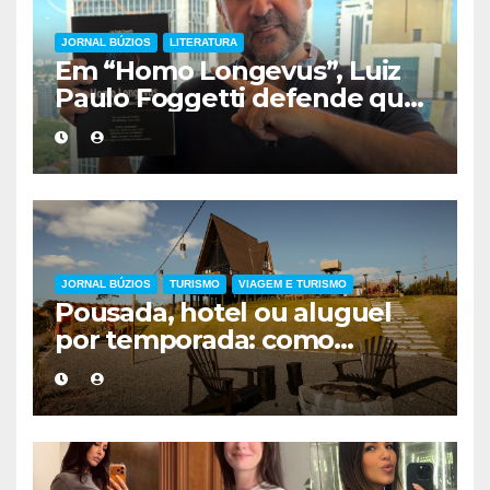
JORNAL BÚZIOS
LITERATURA
Em “Homo Longevus”, Luiz
Paulo Foggetti defende que
viver mais exigirá uma nova
forma de encarar a vida
JORNAL BÚZIOS
TURISMO
VIAGEM E TURISMO
Pousada, hotel ou aluguel
por temporada: como
escolher a melhor
hospedagem