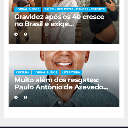
JORNAL BÚZIOS
SAÚDE - BEM ESTAR - FITNESS - ESPORTE
Gravidez após os 40 cresce
no Brasil e exige
acompanhamento médico
mais cuidadoso
CULTURA
JORNAL BÚZIOS
LITERATURA
Muito além dos resgates:
Paulo Antônio de Azevedo
eterniza a coragem, a
humanidade e a missão dos
guarda-vidas na literatura
brasileira