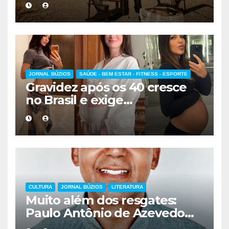
hospedagem
JORNAL BÚZIOS
SAÚDE - BEM ESTAR - FITNESS - ESPORTE
Gravidez após os 40 cresce
no Brasil e exige
acompanhamento médico
mais cuidadoso
CULTURA
JORNAL BÚZIOS
LITERATURA
Muito além dos resgates:
Paulo Antônio de Azevedo
eterniza a coragem, a