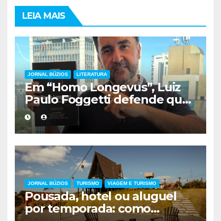
LEIA MAIS
JORNAL BÚZIOS
LITERATURA
Em “Homo Longevus”, Luiz
Paulo Foggetti defende que
viver mais exigirá uma nova
forma de encarar a vida
JORNAL BÚZIOS
TURISMO
VIAGEM E TURISMO
Pousada, hotel ou aluguel
por temporada: como
escolher a melhor