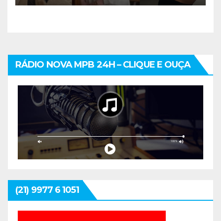
RÁDIO NOVA MPB 24H – CLIQUE E OUÇA
(21) 9977 6 1051