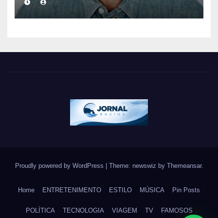
humanidade e a missão dos
guarda-vidas na literatura
brasileira
Proudly powered by WordPress
|
Theme: newswiz by
Themeansar
.
Home
ENTRETENIMENTO
ESTILO
MÚSICA
Pin Posts
POLÍTICA
TECNOLOGIA
VIAGEM
TV
FAMOSOS