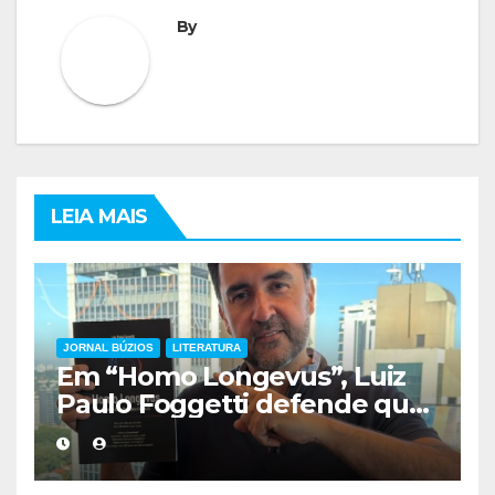
By
LEIA MAIS
JORNAL BÚZIOS
LITERATURA
Em “Homo Longevus”, Luiz
Paulo Foggetti defende que
viver mais exigirá uma nova
forma de encarar a vida