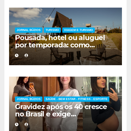
JORNAL BÚZIOS
TURISMO
VIAGEM E TURISMO
Pousada, hotel ou aluguel
por temporada: como
escolher a melhor
hospedagem
JORNAL BÚZIOS
SAÚDE - BEM ESTAR - FITNESS - ESPORTE
Gravidez após os 40 cresce
no Brasil e exige
acompanhamento médico
mais cuidadoso