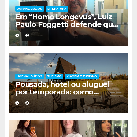
JORNAL BÚZIOS
LITERATURA
Em “Homo Longevus”, Luiz
Paulo Foggetti defende que
viver mais exigirá uma nova
forma de encarar a vida
JORNAL BÚZIOS
TURISMO
VIAGEM E TURISMO
Pousada, hotel ou aluguel
por temporada: como
escolher a melhor
hospedagem