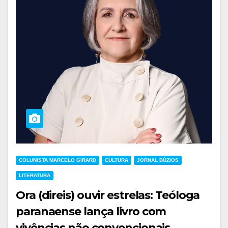
COLUNISTA MARCELO GIRARD
CULTURA
JORNAL BÚZIOS
LITERATURA
Ora (direis) ouvir estrelas: Teóloga
paranaense lança livro com
vivências não convencionais