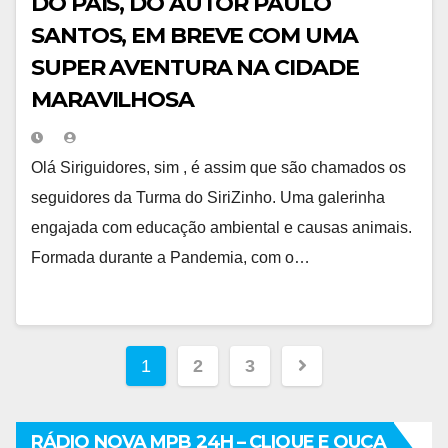
DO PAÍS, DO AUTOR PAULO
SANTOS, EM BREVE COM UMA
SUPER AVENTURA NA CIDADE
MARAVILHOSA
Olá Siriguidores, sim , é assim que são chamados os
seguidores da Turma do SiriZinho. Uma galerinha
engajada com educação ambiental e causas animais.
Formada durante a Pandemia, com o…
Navegação
1
2
3
por
posts
RÁDIO NOVA MPB 24H – CLIQUE E OUÇA