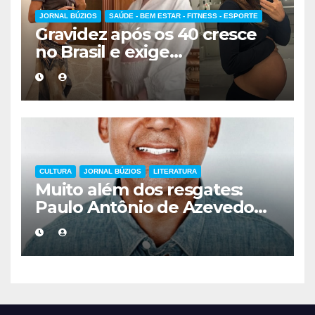
JORNAL BÚZIOS
SAÚDE - BEM ESTAR - FITNESS - ESPORTE
Gravidez após os 40 cresce
no Brasil e exige
acompanhamento médico
mais cuidadoso
CULTURA
JORNAL BÚZIOS
LITERATURA
Muito além dos resgates:
Paulo Antônio de Azevedo
eterniza a coragem, a
humanidade e a missão dos
guarda-vidas na literatura
brasileira