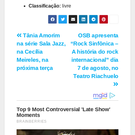
Classificação:
livre
Navegação
Tânia Amorim
OSB apresenta
na série Sala Jazz,
“Rock Sinfônica –
de
na Cecília
A história do rock
Post
Meireles, na
internacional” dia
próxima terça
7 de agosto, no
Teatro Riachuelo