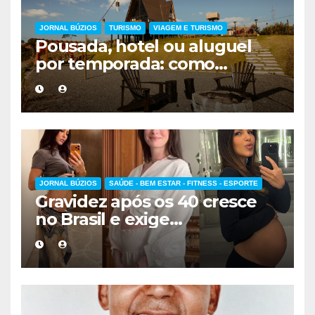
JORNAL BÚZIOS
TURISMO
VIAGEM E TURISMO
Pousada, hotel ou aluguel
por temporada: como
escolher a melhor
hospedagem
JORNAL BÚZIOS
SAÚDE - BEM ESTAR - FITNESS - ESPORTE
Gravidez após os 40 cresce
no Brasil e exige
acompanhamento médico
mais cuidadoso