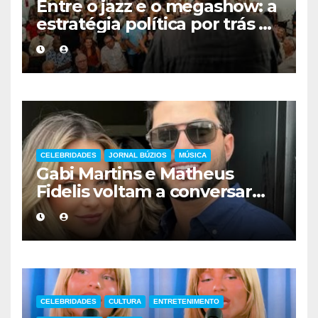
Entre o jazz e o megashow: a
estratégia política por trás da
agenda de Eduardo Paes no
interior do Rio
CELEBRIDADES
JORNAL BÚZIOS
MÚSICA
Gabi Martins e Matheus
Fidelis voltam a conversar
sobre possível reconciliação
CELEBRIDADES
CULTURA
ENTRETENIMENTO