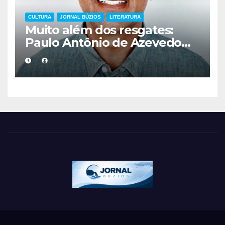
CULTURA
JORNAL BÚZIOS
LITERATURA
Muito além dos resgates:
Paulo Antônio de Azevedo
eterniza a coragem, a
humanidade e a missão dos
guarda-vidas na literatura
brasileira