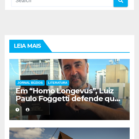
LEIA MAIS
JORNAL BÚZIOS
LITERATURA
Em “Homo Longevus”, Luiz
Paulo Foggetti defende que
viver mais exigirá uma nova
forma de encarar a vida