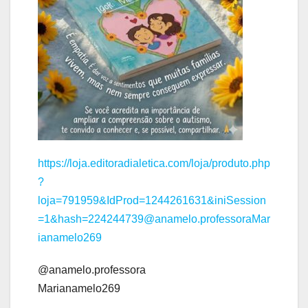
https://loja.editoradialetica.com/loja/produto.php
?
loja=791959&IdProd=1244261631&iniSession
=1&hash=224244739@anamelo.professoraMar
ianamelo269
@anamelo.professora
Marianamelo269