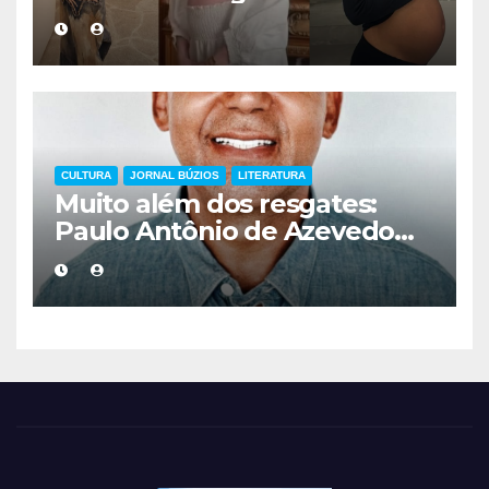
acompanhamento médico
mais cuidadoso
CULTURA
JORNAL BÚZIOS
LITERATURA
Muito além dos resgates:
Paulo Antônio de Azevedo
eterniza a coragem, a
humanidade e a missão dos
guarda-vidas na literatura
brasileira