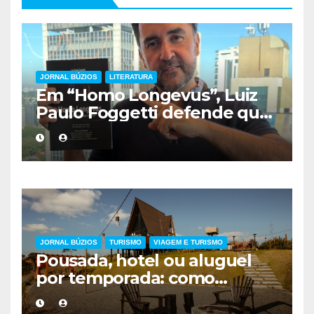
JORNAL BÚZIOS
LITERATURA
Em “Homo Longevus”, Luiz
Paulo Foggetti defende que
viver mais exigirá uma nova
forma de encarar a vida
JORNAL BÚZIOS
TURISMO
VIAGEM E TURISMO
Pousada, hotel ou aluguel
por temporada: como
escolher a melhor
hospedagem