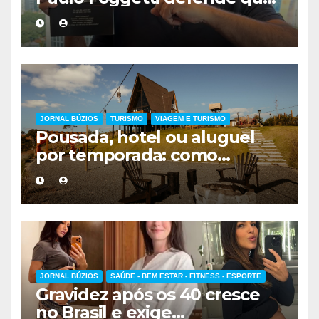
viver mais exigirá uma nova
forma de encarar a vida
JORNAL BÚZIOS
TURISMO
VIAGEM E TURISMO
Pousada, hotel ou aluguel
por temporada: como
escolher a melhor
hospedagem
JORNAL BÚZIOS
SAÚDE - BEM ESTAR - FITNESS - ESPORTE
Gravidez após os 40 cresce
no Brasil e exige