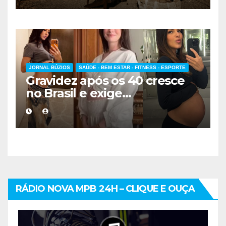
JORNAL BÚZIOS
SAÚDE - BEM ESTAR - FITNESS - ESPORTE
Gravidez após os 40 cresce
no Brasil e exige
acompanhamento médico
mais cuidadoso
RÁDIO NOVA MPB 24H – CLIQUE E OUÇA