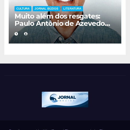
CULTURA
JORNAL BÚZIOS
LITERATURA
Muito além dos resgates:
Paulo Antônio de Azevedo
eterniza a coragem, a
humanidade e a missão dos
guarda-vidas na literatura
brasileira