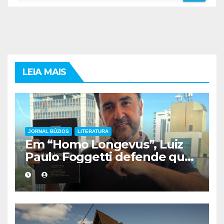
LEIA MAIS
JORNAL BÚZIOS
LITERATURA
Em “Homo Longevus”, Luiz
Paulo Foggetti defende que
viver mais exigirá uma nova
forma de encarar a vida