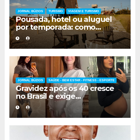
JORNAL BÚZIOS
TURISMO
VIAGEM E TURISMO
Pousada, hotel ou aluguel
por temporada: como
escolher a melhor
hospedagem
JORNAL BÚZIOS
SAÚDE - BEM ESTAR - FITNESS - ESPORTE
Gravidez após os 40 cresce
no Brasil e exige
acompanhamento médico
mais cuidadoso