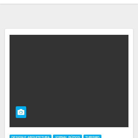
DESIGN E ARQUITETURA
JORNAL BÚZIOS
TURISMO