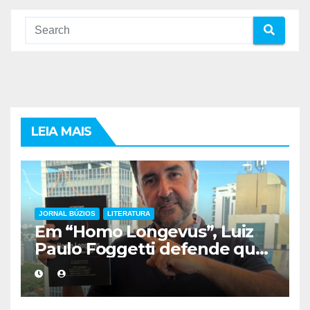
LEIA MAIS
JORNAL BÚZIOS
LITERATURA
Em “Homo Longevus”, Luiz
Paulo Foggetti defende que
viver mais exigirá uma nova
forma de encarar a vida