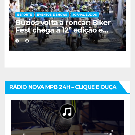
ESPORTE
EVENTOS E SHOWS
JORNAL BÚZIOS
Búzios volta a roncar: Biker
Fest chega à 12ª edição e
movimenta a Região dos
Lagos
RÁDIO NOVA MPB 24H – CLIQUE E OUÇA