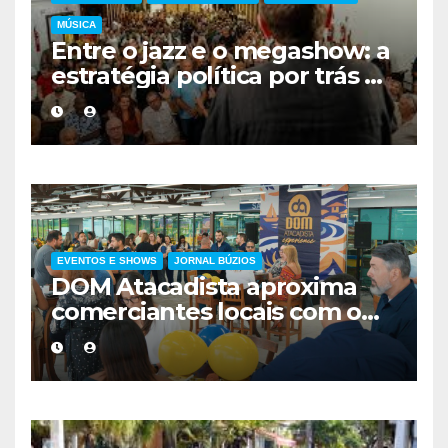
MÚSICA
Entre o jazz e o megashow: a
estratégia política por trás da
agenda de Eduardo Paes no
interior do Rio
EVENTOS E SHOWS
JORNAL BÚZIOS
DOM Atacadista aproxima
comerciantes locais com o
evento DOM Experience