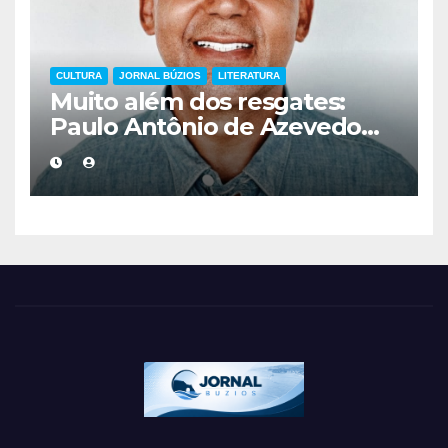
CULTURA
JORNAL BÚZIOS
LITERATURA
Muito além dos resgates:
Paulo Antônio de Azevedo
eterniza a coragem, a
humanidade e a missão dos
guarda-vidas na literatura
brasileira