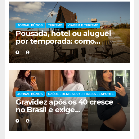
JORNAL BÚZIOS
TURISMO
VIAGEM E TURISMO
Pousada, hotel ou aluguel
por temporada: como
escolher a melhor
hospedagem
JORNAL BÚZIOS
SAÚDE - BEM ESTAR - FITNESS - ESPORTE
Gravidez após os 40 cresce
no Brasil e exige
acompanhamento médico
mais cuidadoso