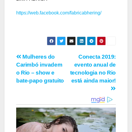
https://web.facebook.com/fabricabhering/
Navegação
Mulheres do
Conecta 2019:
Carimbó invadem
evento anual de
de
o Rio – show e
tecnologia no Rio
Post
bate-papo gratuito
está ainda maior!