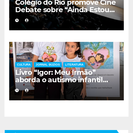
Colégio do Rio promove Cine
Debate sobre “Ainda Estou
Aqui”, obra cobrada no
vestibular da UERJ
CULTURA
JORNAL BÚZIOS
LITERATURA
Livro “Igor: Meu Irmão”
aborda o autismo infantil
com sensibilidade e olhar
familiar