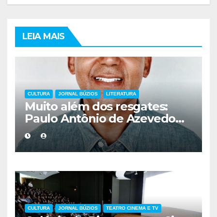
LEIA MAIS
CULTURA
JORNAL BÚZIOS
LITERATURA
Muito além dos resgates:
Paulo Antônio de Azevedo
eterniza a coragem, a
humanidade e a missão dos
guarda-vidas na literatura
brasileira
CULTURA
JORNAL BÚZIOS
TEATRO CINEMA E TV