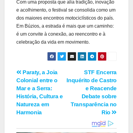
Com uma proposta que alia tradição, inovação
e acolhimento, o festival se consolida como um
dos maiores encontros motociclísticos do país.
Em Búzios, a estrada é mais que um caminho:
é um convite à conexão, ao reencontro e à
celebração da vida em movimento.
Navegação
Paraty, a Joia
STF Encerra
Colonial entre o
Inquérito de Castro
de
Mar e a Serra:
e Reacende
Post
História, Cultura e
Debate sobre
Natureza em
Transparência no
Harmonia
Rio