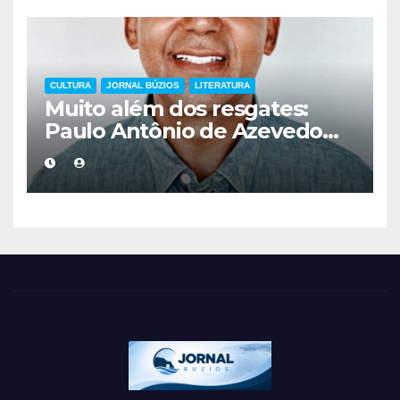
CULTURA
JORNAL BÚZIOS
LITERATURA
Muito além dos resgates:
Paulo Antônio de Azevedo
eterniza a coragem, a
humanidade e a missão dos
guarda-vidas na literatura
brasileira