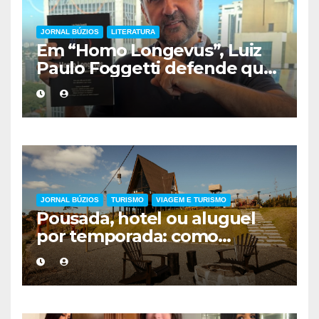
JORNAL BÚZIOS
LITERATURA
Em “Homo Longevus”, Luiz
Paulo Foggetti defende que
viver mais exigirá uma nova
forma de encarar a vida
JORNAL BÚZIOS
TURISMO
VIAGEM E TURISMO
Pousada, hotel ou aluguel
por temporada: como
escolher a melhor
hospedagem