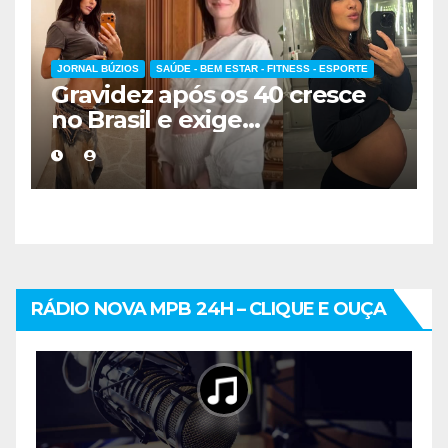
JORNAL BÚZIOS
SAÚDE - BEM ESTAR - FITNESS - ESPORTE
Gravidez após os 40 cresce
no Brasil e exige
acompanhamento médico
mais cuidadoso
RÁDIO NOVA MPB 24H – CLIQUE E OUÇA