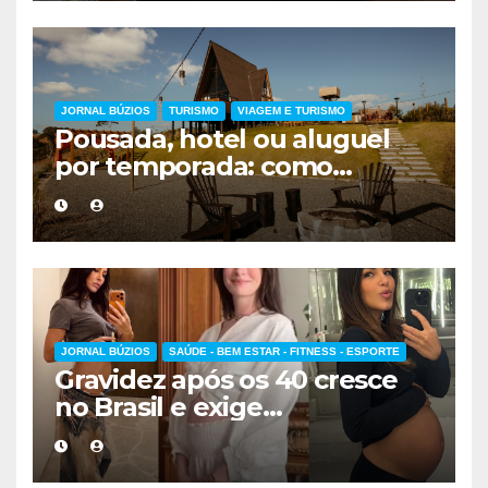
JORNAL BÚZIOS
TURISMO
VIAGEM E TURISMO
Pousada, hotel ou aluguel
por temporada: como
escolher a melhor
hospedagem
JORNAL BÚZIOS
SAÚDE - BEM ESTAR - FITNESS - ESPORTE
Gravidez após os 40 cresce
no Brasil e exige
acompanhamento médico
mais cuidadoso