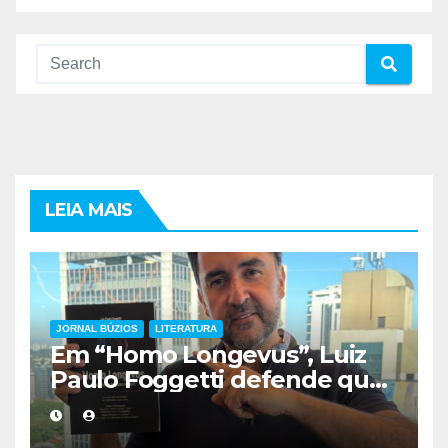
LEIA MAIS
JORNAL BÚZIOS
LITERATURA
Em “Homo Longevus”, Luiz
Paulo Foggetti defende que
viver mais exigirá uma nova
forma de encarar a vida