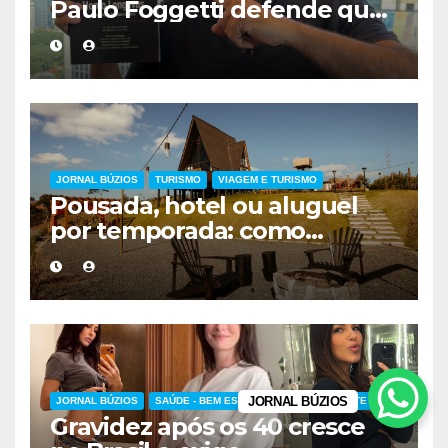
Paulo Foggetti defende que
viver mais exigirá uma nova
forma de encarar a vida
JORNAL BÚZIOS
TURISMO
VIAGEM E TURISMO
Pousada, hotel ou aluguel
por temporada: como
escolher a melhor
hospedagem
JORNAL BÚZIOS
JORNAL BÚZIOS
SAÚDE - BEM ESTAR - FITNESS - ESPORTE
Gravidez após os 40 cresce