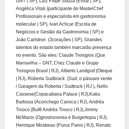
GNT | SP), Luiz Filipe Souza (Evvai | SP),
Angélica Vitali (participante do MasterChef
Profissionais e especialista em gastronomia
molecular | SP), Ivan Achcar (Escola de
Negócios e Gestão da Gastronomia | SP) e
João Carlstron (3corações | SP). Grandes
talentos do estado também marcarão presença
no evento. São eles: Claude Troisgros (Que
Marravilha – GNT, Chez Claude e Grupo
Troisgros Brasil | RJ), Alberto Landgraf (Oteque
| RJ), Roberta Sudbrack (Sud, o pássaro verde
/ Garagem da Roberta / Sudtruck | RJ ), Nello
Cassese(Copacabana Palace | RJ),Katia
Barbosa (Aconchego Carioca | RJ), Andréa
Tinoco (Bufê Andréa Tinoco | RJ),Jimmy
McManis (Ogrostronomia e Burgertopia | RJ),
Henrique Mirabeau (Purus Panis | RJ), Renato