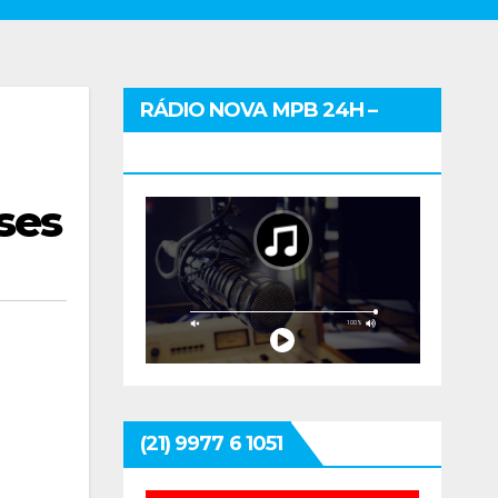
RÁDIO NOVA MPB 24H –
CLIQUE E OUÇA
ses
(21) 9977 6 1051