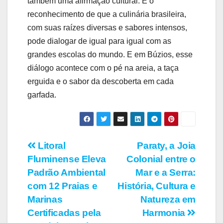
também uma afirmação cultural. É o
reconhecimento de que a culinária brasileira,
com suas raízes diversas e sabores intensos,
pode dialogar de igual para igual com as
grandes escolas do mundo. E em Búzios, esse
diálogo acontece com o pé na areia, a taça
erguida e o sabor da descoberta em cada
garfada.
Navegação
Litoral
Paraty, a Joia
Fluminense Eleva
Colonial entre o
de
Padrão Ambiental
Mar e a Serra:
Post
com 12 Praias e
História, Cultura e
Marinas
Natureza em
Certificadas pela
Harmonia