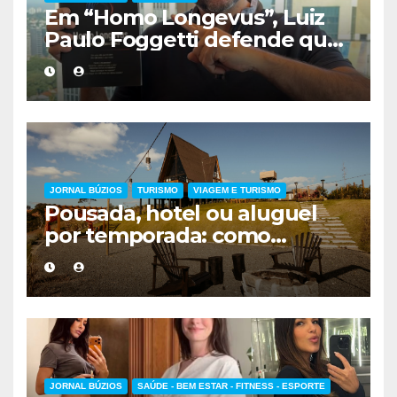
Em “Homo Longevus”, Luiz
Paulo Foggetti defende que
viver mais exigirá uma nova
forma de encarar a vida
JORNAL BÚZIOS
TURISMO
VIAGEM E TURISMO
Pousada, hotel ou aluguel
por temporada: como
escolher a melhor
hospedagem
JORNAL BÚZIOS
SAÚDE - BEM ESTAR - FITNESS - ESPORTE