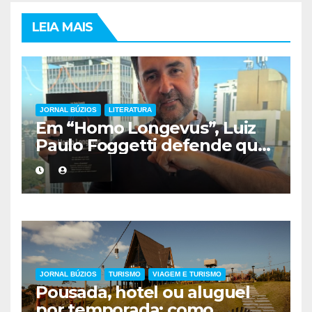
LEIA MAIS
JORNAL BÚZIOS
LITERATURA
Em “Homo Longevus”, Luiz
Paulo Foggetti defende que
viver mais exigirá uma nova
forma de encarar a vida
JORNAL BÚZIOS
TURISMO
VIAGEM E TURISMO
Pousada, hotel ou aluguel
por temporada: como