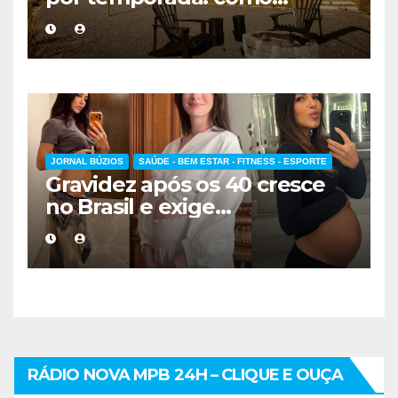
escolher a melhor
hospedagem
JORNAL BÚZIOS
SAÚDE - BEM ESTAR - FITNESS - ESPORTE
Gravidez após os 40 cresce
no Brasil e exige
acompanhamento médico
mais cuidadoso
RÁDIO NOVA MPB 24H – CLIQUE E OUÇA