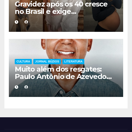
Gravidez após os 40 cresce
no Brasil e exige
acompanhamento médico
mais cuidadoso
CULTURA
JORNAL BÚZIOS
LITERATURA
Muito além dos resgates:
Paulo Antônio de Azevedo
eterniza a coragem, a
humanidade e a missão dos
guarda-vidas na literatura
brasileira