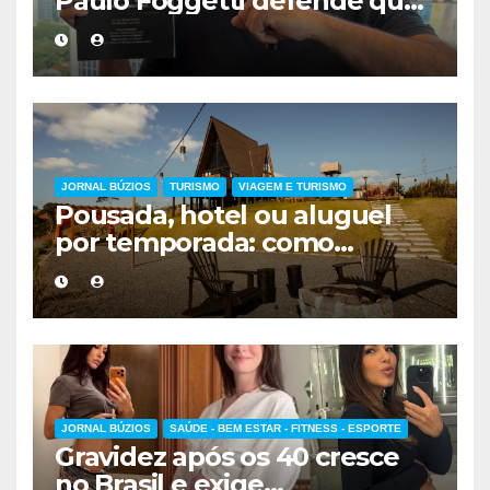
Paulo Foggetti defende que
viver mais exigirá uma nova
forma de encarar a vida
JORNAL BÚZIOS
TURISMO
VIAGEM E TURISMO
Pousada, hotel ou aluguel
por temporada: como
escolher a melhor
hospedagem
JORNAL BÚZIOS
SAÚDE - BEM ESTAR - FITNESS - ESPORTE
Gravidez após os 40 cresce
no Brasil e exige