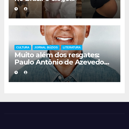
acompanhamento médico
mais cuidadoso
CULTURA
JORNAL BÚZIOS
LITERATURA
Muito além dos resgates:
Paulo Antônio de Azevedo
eterniza a coragem, a
humanidade e a missão dos
guarda-vidas na literatura
brasileira