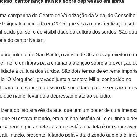
cídio, cantor lança música sobre depressão em libras
 uma campanha do Centro de Valorização da Vida, do Conselho
 Psiquiatria, iniciada em 2015, que visa a conscientização sob
hecido por ser o de visibilidade da cultura dos surdos. São du
ia do cantor Nattan.
ro, interior de São Paulo, o artista de 30 anos aproveitou o 
pe inteiro em libras para chamar a atenção sobre a prevenção d
ibilidade à cultura dos surdos. São dois temas de extrema import
gle “O Mergulho”, gravado junto a cantora Milla, conhecida no
, para falar sobre a pressão da sociedade para se encaixar nos
o que não é, levando à depressão e até ao suicídio.
izer tudo isto através da arte, que tem um poder de cura imenso
ue eu estava falando, era a minha história ali, e eu tinha o de
, sabendo que aquele cara que está ali na tela é um sobreviven
ali, intacto, presente, lutando pela vida, dizendo que ela é lind