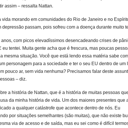
assim – ressalta Nattan.
sua vida morando em comunidades do Rio de Janeiro e no Espírit
 depressão passam, pois sofreu com a doença durante muito t
 anos, com picos elevadíssimos desencadeando crises de pân
. E eu tentei. Muita gente acha que é frescura, mas poucas pess
la mesma situação. Você que está lendo essa matéria sabe co
 um personagem para a sociedade e ter o seu EU dentro de um 
com pouco ar, sem vida nenhuma? Precisamos falar deste assunt
essoas – diz.
re a história de Nattan, que é a história de muitas pessoas qu
usa da minha história de vida. Um dos maiores presentes que 
icado a qualquer catástrofe que acontece dentro de nós. Eu
ndo por situações semelhantes (são muitas), que não existe b
ma via de acesso e de saída, mas eu sei como é difícil termo