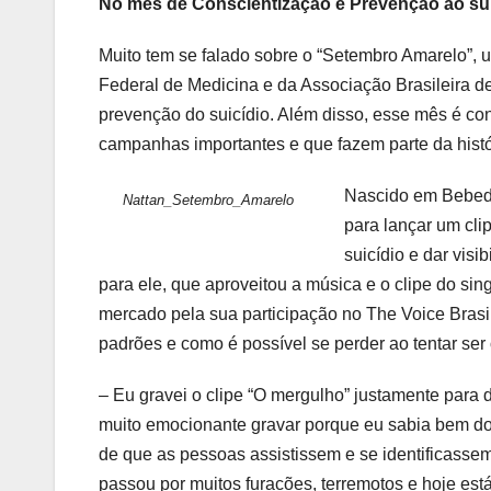
No mês de Conscientização e Prevenção ao sui
Muito tem se falado sobre o “Setembro Amarelo”,
Federal de Medicina e da Associação Brasileira de
prevenção do suicídio. Além disso, esse mês é con
campanhas importantes e que fazem parte da histór
Nascido em Bebedou
Nattan_Setembro_Amarelo
para lançar um cli
suicídio e dar vis
para ele, que aproveitou a música e o clipe do sin
mercado pela sua participação no The Voice Brasil
padrões e como é possível se perder ao tentar ser 
– Eu gravei o clipe “O mergulho” justamente para d
muito emocionante gravar porque eu sabia bem do q
de que as pessoas assistissem e se identificassem
passou por muitos furacões, terremotos e hoje está 