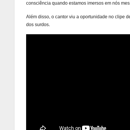
consciência quando estamos imersos em nós m
Além disso, o cantor viu a oportunidade no clipe de
dos surdos.