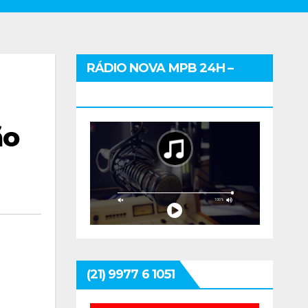
RÁDIO NOVA MPB 24H –
CLIQUE E OUÇA
ão
(21) 9977 6 1051