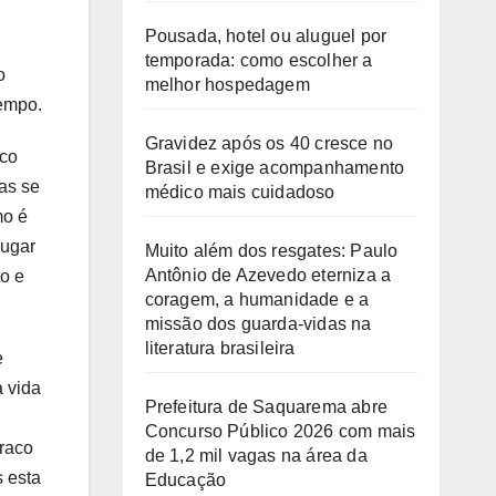
Pousada, hotel ou aluguel por
temporada: como escolher a
o
melhor hospedagem
empo.
Gravidez após os 40 cresce no
ico
Brasil e exige acompanhamento
oas se
médico mais cuidadoso
mo é
lugar
Muito além dos resgates: Paulo
Antônio de Azevedo eterniza a
o e
coragem, a humanidade e a
missão dos guarda-vidas na
literatura brasileira
e
a vida
Prefeitura de Saquarema abre
Concurso Público 2026 com mais
uraco
de 1,2 mil vagas na área da
s esta
Educação