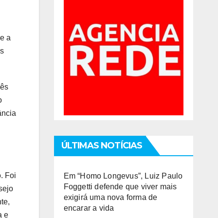
re a
as
mês
o
ância
ÚLTIMAS NOTÍCIAS
. Foi
Em “Homo Longevus”, Luiz Paulo
Foggetti defende que viver mais
sejo
exigirá uma nova forma de
te,
encarar a vida
a e