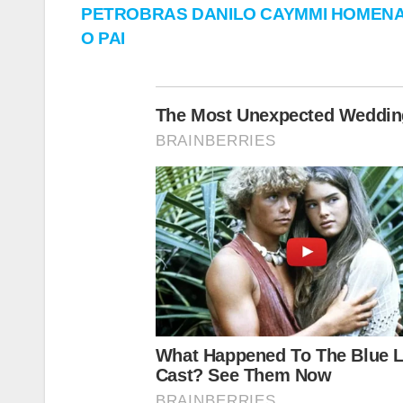
PETROBRAS DANILO CAYMMI HOMEN
de
O PAI
Post