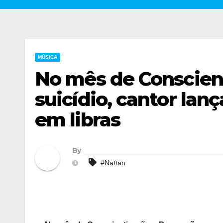
MÚSICA
No mês de Conscien
suicídio, cantor la
em libras
By
#Nattan