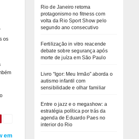
Rio de Janeiro retoma
protagonismo no fitness com
volta da Rio Sport Show pelo
segundo ano consecutivo
”
s os
Fertilização in vitro reacende
debate sobre segurança após
morte de juíza em São Paulo
a
ambém
Livro “Igor: Meu Irmão” aborda o
autismo infantil com
sensibilidade e olhar familiar
no
Entre o jazz e o megashow: a
estratégia política por trás da
agenda de Eduardo Paes no
interior do Rio
w em