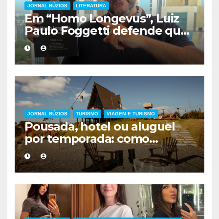
JORNAL BÚZIOS
LITERATURA
Em “Homo Longevus”, Luiz
Paulo Foggetti defende que
viver mais exigirá uma nova
forma de encarar a vida
JORNAL BÚZIOS
TURISMO
VIAGEM E TURISMO
Pousada, hotel ou aluguel
por temporada: como
escolher a melhor
hospedagem