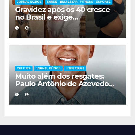
JORNAL BÚZIOS
SAÚDE - BEM ESTAR - FITNESS - ESPORTE
Gravidez após os 40 cresce
no Brasil e exige
acompanhamento médico
mais cuidadoso
CULTURA
JORNAL BÚZIOS
LITERATURA
Muito além dos resgates:
Paulo Antônio de Azevedo
eterniza a coragem, a
humanidade e a missão dos
guarda-vidas na literatura
brasileira