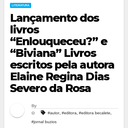
LITERATURA
Lançamento dos
livros
“Enlouqueceu?” e
“Biviana” Livros
escritos pela autora
Elaine Regina Dias
Severo da Rosa
By
,
,
,
#autor
#editora
#editora becalete
#jornal buzios