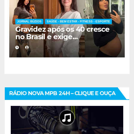
JORNAL BÚZIOS
SAÚDE - BEM ESTAR - FITNESS - ESPORTE
Gravidez após os 40 cresce
no Brasil e exige
acompanhamento médico
mais cuidadoso
RÁDIO NOVA MPB 24H – CLIQUE E OUÇA