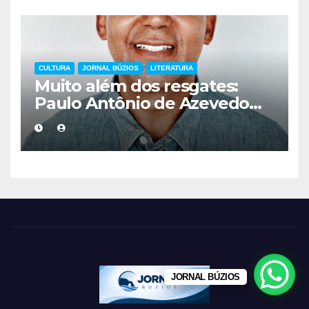
CULTURA
JORNAL BÚZIOS
LITERATURA
Muito além dos resgates:
Paulo Antônio de Azevedo
eterniza a coragem, a
humanidade e a missão dos
guarda-vidas na literatura
brasileira
JORNAL BÚZIOS