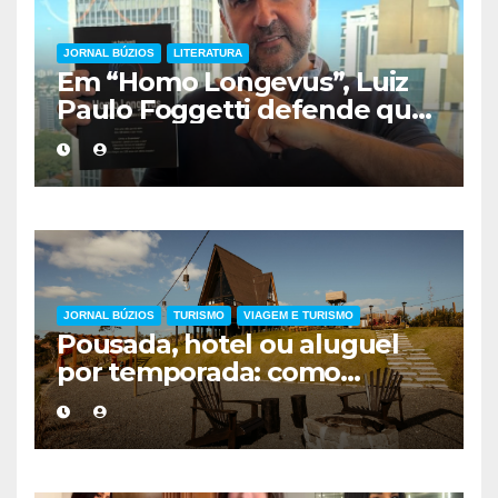
JORNAL BÚZIOS
LITERATURA
Em “Homo Longevus”, Luiz
Paulo Foggetti defende que
viver mais exigirá uma nova
forma de encarar a vida
JORNAL BÚZIOS
TURISMO
VIAGEM E TURISMO
Pousada, hotel ou aluguel
por temporada: como
escolher a melhor
hospedagem