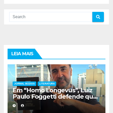
LEIA MAIS
JORNAL BÚZIOS
LITERATURA
Em “Homo Longevus”, Luiz
Paulo Foggetti defende que
viver mais exigirá uma nova
forma de encarar a vida