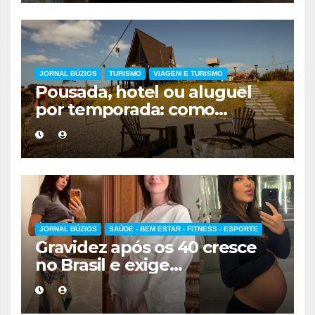
JORNAL BÚZIOS
TURISMO
VIAGEM E TURISMO
Pousada, hotel ou aluguel
por temporada: como
escolher a melhor
hospedagem
JORNAL BÚZIOS
SAÚDE - BEM ESTAR - FITNESS - ESPORTE
Gravidez após os 40 cresce
no Brasil e exige
acompanhamento médico
mais cuidadoso