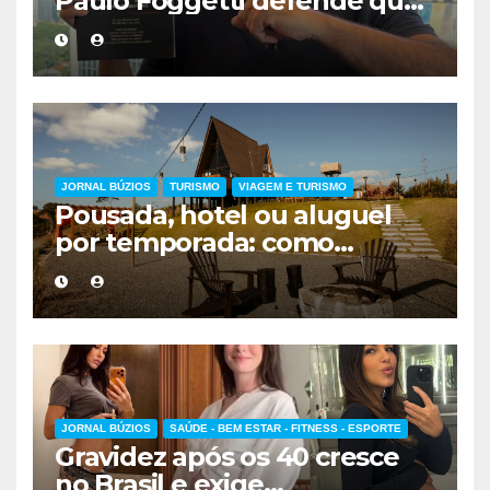
Paulo Foggetti defende que
viver mais exigirá uma nova
forma de encarar a vida
JORNAL BÚZIOS
TURISMO
VIAGEM E TURISMO
Pousada, hotel ou aluguel
por temporada: como
escolher a melhor
hospedagem
JORNAL BÚZIOS
SAÚDE - BEM ESTAR - FITNESS - ESPORTE
Gravidez após os 40 cresce
no Brasil e exige