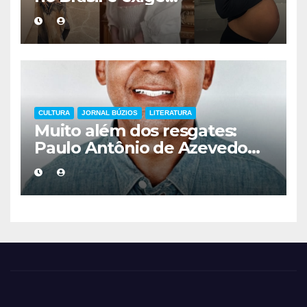
acompanhamento médico
mais cuidadoso
CULTURA
JORNAL BÚZIOS
LITERATURA
Muito além dos resgates:
Paulo Antônio de Azevedo
eterniza a coragem, a
humanidade e a missão dos
guarda-vidas na literatura
brasileira