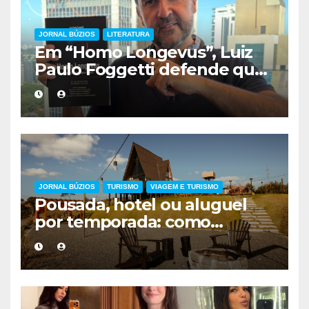
JORNAL BÚZIOS
LITERATURA
Em “Homo Longevus”, Luiz
Paulo Foggetti defende que
viver mais exigirá uma nova
forma de encarar a vida
JORNAL BÚZIOS
TURISMO
VIAGEM E TURISMO
Pousada, hotel ou aluguel
por temporada: como
escolher a melhor
hospedagem