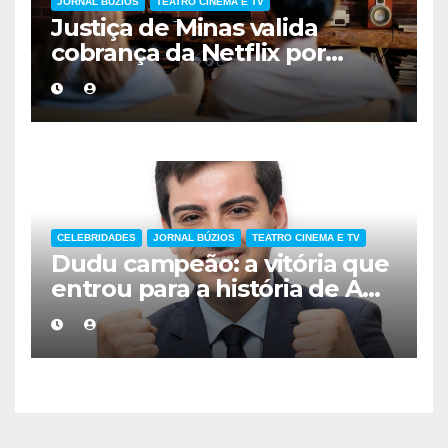
JORNAL BÚZIOS
TEATRO CINEMA E TV
Justiça de Minas valida
cobrança da Netflix por
compartilhamento de
senhas fora da residência
CELEBRIDADES
JORNAL BÚZIOS
TEATRO CINEMA E TV
Dudu campeão: a vitória que
entrou para a história de A
Fazenda