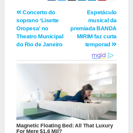
Navegação
Concerto do
Espetáculo
soprano ‘Lisette
musical da
de
Oropesa’ no
premiada BANDA
Post
Theatro Municipal
MIRIM faz curta
do Rio de Janeiro
temporad