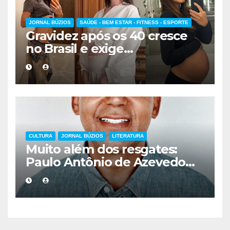
JORNAL BÚZIOS
SAÚDE - BEM ESTAR - FITNESS - ESPORTE
Gravidez após os 40 cresce
no Brasil e exige
acompanhamento médico
mais cuidadoso
CULTURA
JORNAL BÚZIOS
LITERATURA
Muito além dos resgates:
Paulo Antônio de Azevedo
eterniza a coragem, a
humanidade e a missão dos
guarda-vidas na literatura
brasileira