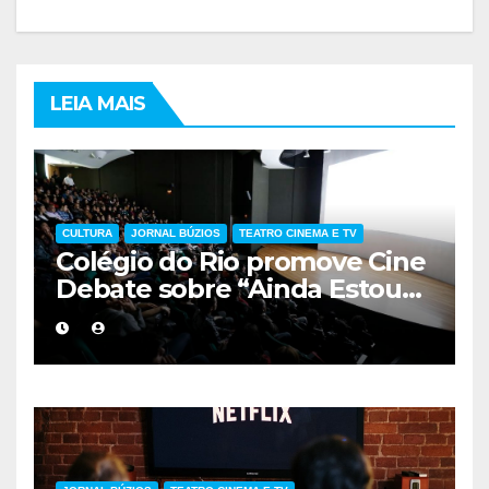
LEIA MAIS
CULTURA
JORNAL BÚZIOS
TEATRO CINEMA E TV
Colégio do Rio promove Cine
Debate sobre “Ainda Estou
Aqui”, obra cobrada no
vestibular da UERJ