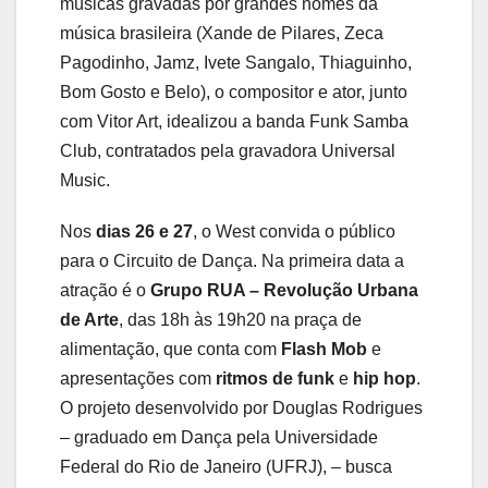
músicas gravadas por grandes nomes da
música brasileira (Xande de Pilar­es, Zeca
Pagodinho, Jamz, Ivete Sangalo, Thiaguinho,
Bom Gosto e Belo), o compositor e ator, junto
com Vitor Art, idealizou a banda Funk Samba
Club, contratados pela gravadora Universal
Music.
Nos
dias 26 e 27
, o West convida o público
para o Circuito de Dança. Na primeira data a
atração é o
Grupo RUA – Revolução Urbana
de Arte
, das 18h às 19h20 na praça de
alimentação, que conta com
Flash Mob
e
apresentações com
ritmos de funk
e
hip hop
.
O projeto desenvolvido por Douglas Rodrigues
– graduado em Dança pela Universidade
Federal do Rio de Janeiro (UFRJ), – busca