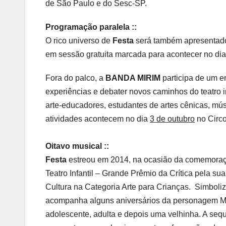
de São Paulo e do Sesc-SP.
Programação paralela ::
O rico universo de
Festa
será também apresentado 
em sessão gratuita marcada para acontecer no dia 
Fora do palco, a
BANDA MIRIM
participa de um en
experiências e debater novos caminhos do teatro inf
arte-educadores, estudantes de artes cênicas, mús
atividades acontecem no dia
3 de outubro
no Circo
Oitavo musical ::
Festa
estreou em 2014, na ocasião da comemoraç
Teatro Infantil – Grande Prêmio da Crítica pela s
Cultura na Categoria Arte para Crianças. Simboliz
acompanha alguns aniversários da personagem Mar
adolescente, adulta e depois uma velhinha. A sequ