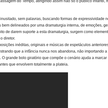
passagem do Tempo, atingindo assim não só o público infantil,
e inusitado, sem palavras, buscando formas de expressividade n
s bem delineados por uma dramaturgia interna, de emoções, ge
uito de darem suporte a esta dramaturgia, surgem como elemen
 diretor.
sições inéditas, originais e músicas de espetáculos anteriore
ostrando que a infância nunca nos abandona, não importando a
a. O grande bolo giratório que compõe o cenário ajuda a marcar
ntes que envolvem totalmente a plateia.