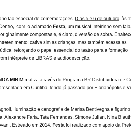
m ano tão especial de comemorações.
Dias 5 e 6 de outubro
, às 1
o Centro, com o aclamado
Festa
, um musical inteirinho sem fala
riginalmente compostas e, é claro, diversão de sobra. Enalte
entretenimento: cativa sim as crianças, mas também acessa as
lúdica, reforçando o papel essencial do teatro para a formação
om intérprete de LIBRAS e audiodescrição.
NDA MIRIM
realiza através do Programa BR Distribuidora de Cu
resentada em Curitiba, tendo já passado por Florianópolis e Vit
noli, iluminação e cenografia de Marisa Bentivegna e figurino
 Alexandre Faria, Tata Fernandes, Simone Julian, Nina Blauth
ovani. Estreado em 2014,
Festa
foi realizado com apoio da Pref