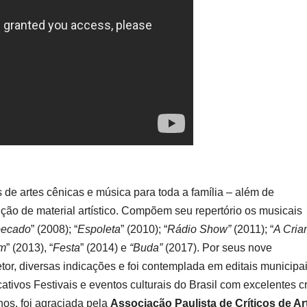
s de artes cênicas e música para toda a família – além de
ção de material artístico. Compõem seu repertório os musicais
ecado
” (2008); “
Espoleta
” (2010); “
Rádio Show”
(2011); “
A Cria
om
” (2013), “
Festa
” (2014) e
“Buda”
(2017). Por seus nove
or, diversas indicações e foi contemplada em editais municipai
cativos Festivais e eventos culturais do Brasil com excelentes cr
os, foi agraciada pela
Associação Paulista de Críticos de Ar