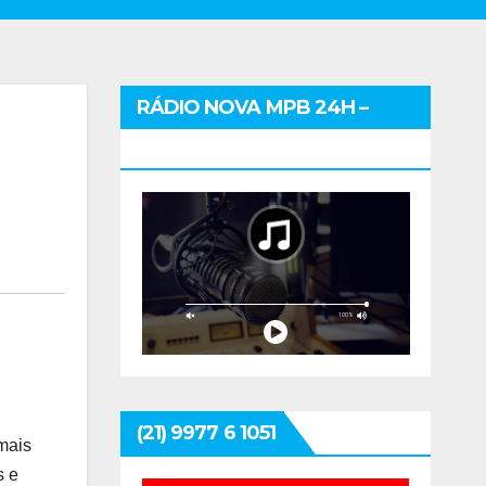
RÁDIO NOVA MPB 24H –
CLIQUE E OUÇA
(21) 9977 6 1051
 mais
s e