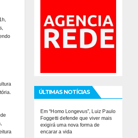
1h,
s,
cendo
ltura
ÚLTIMAS NOTÍCIAS
ória.
Em “Homo Longevus”, Luiz Paulo
 de
Foggetti defende que viver mais
,
exigirá uma nova forma de
eitura
encarar a vida