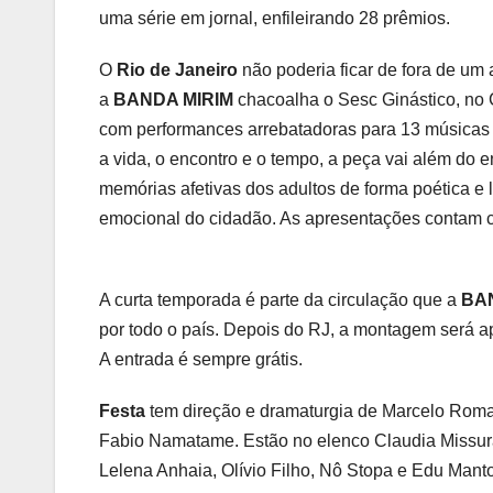
uma série em jornal, enfileirando 28 prêmios.
O
Rio de Janeiro
não poderia ficar de fora de u
a
BANDA MIRIM
chacoalha o Sesc Ginástico, n
com performances arrebatadoras para 13 músicas o
a vida, o encontro e o tempo, a peça vai além do 
memórias afetivas dos adultos de forma poética e 
emocional do cidadão. As apresentações contam c
A curta temporada é parte da circulação que a
BA
por todo o país. Depois do RJ, a montagem será ap
A entrada é sempre grátis.
Festa
tem direção e dramaturgia de Marcelo Romag
Fabio Namatame. Estão no elenco Claudia Missura,
Lelena Anhaia, Olívio Filho, Nô Stopa e Edu Mant