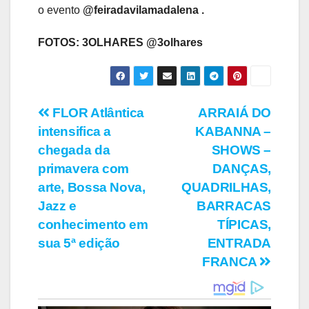
o evento
@feiradavilamadalena .
FOTOS: 3OLHARES @3olhares
Navegação
FLOR Atlântica
ARRAIÁ DO
intensifica a
KABANNA –
de
chegada da
SHOWS –
Post
primavera com
DANÇAS,
arte, Bossa Nova,
QUADRILHAS,
Jazz e
BARRACAS
conhecimento em
TÍPICAS,
sua 5ª edição
ENTRADA
FRANCA