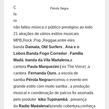
C
Pérola Negra
la
ro
não faltou música o público prestigiou ao todo
21 atrações de vários estilos musicais
MPB,Rock ,Pop ,Reggae,entre eles
banda
Damata,
Old Surfers
,
Ana e o
Lobos
,
Banda Fogo Corredor
,
Família
Madá
,
banda da Vila Madalena,
a
cantora
Paula Marquezini (
ex The Voice) ,a
cantora
Fernanda Ouro
, a escola de
samba
Pérola Negra
encerrou o evento em
grande estilo com muito samba , a produção
musical e coordenação de palcos foi assinada
pelo produtor
kiko Tupinambá
, presença
da
Radio Madalena
fazendo cobertura,conheça