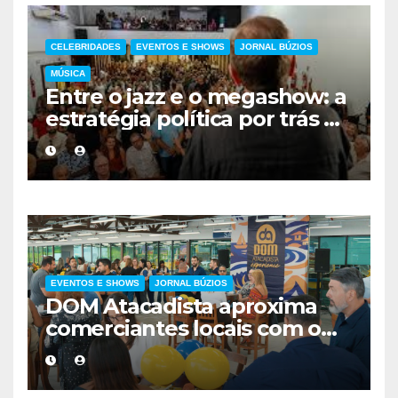
CELEBRIDADES
EVENTOS E SHOWS
JORNAL BÚZIOS
MÚSICA
Entre o jazz e o megashow: a
estratégia política por trás da
agenda de Eduardo Paes no
interior do Rio
EVENTOS E SHOWS
JORNAL BÚZIOS
DOM Atacadista aproxima
comerciantes locais com o
evento DOM Experience