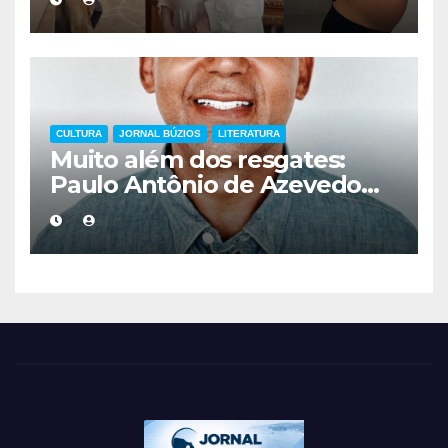
mais cuidadoso
CULTURA
JORNAL BÚZIOS
LITERATURA
Muito além dos resgates:
Paulo Antônio de Azevedo
eterniza a coragem, a
humanidade e a missão dos
guarda-vidas na literatura
brasileira