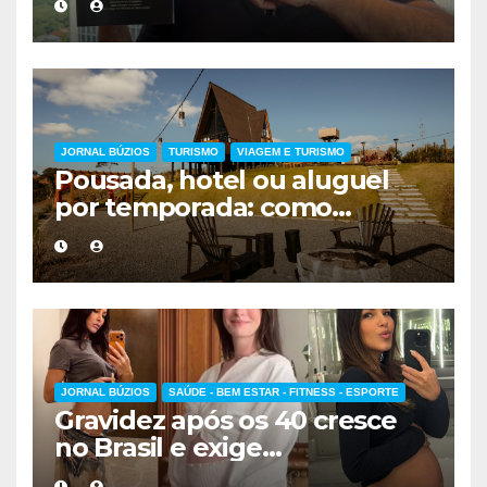
forma de encarar a vida
JORNAL BÚZIOS
TURISMO
VIAGEM E TURISMO
Pousada, hotel ou aluguel
por temporada: como
escolher a melhor
hospedagem
JORNAL BÚZIOS
SAÚDE - BEM ESTAR - FITNESS - ESPORTE
Gravidez após os 40 cresce
no Brasil e exige
acompanhamento médico