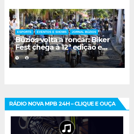
ESPORTE
EVENTOS E SHOWS
JORNAL BÚZIOS
Búzios volta a roncar: Biker
Fest chega à 12ª edição e
movimenta a Região dos
Lagos
RÁDIO NOVA MPB 24H – CLIQUE E OUÇA