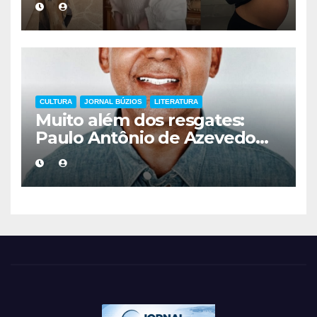
mais cuidadoso
CULTURA
JORNAL BÚZIOS
LITERATURA
Muito além dos resgates:
Paulo Antônio de Azevedo
eterniza a coragem, a
humanidade e a missão dos
guarda-vidas na literatura
brasileira