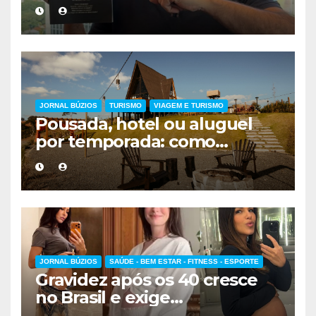
viver mais exigirá uma nova
forma de encarar a vida
JORNAL BÚZIOS
TURISMO
VIAGEM E TURISMO
Pousada, hotel ou aluguel
por temporada: como
escolher a melhor
hospedagem
JORNAL BÚZIOS
SAÚDE - BEM ESTAR - FITNESS - ESPORTE
Gravidez após os 40 cresce
no Brasil e exige
acompanhamento médico