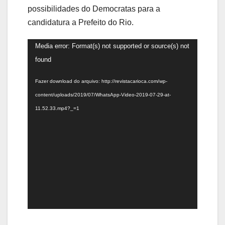
possibilidades do Democratas para a
candidatura a Prefeito do Rio.
Tocador
Media error: Format(s) not supported or source(s) not
de
found
vídeo
Fazer download do arquivo: http://revistacarioca.com/wp-
content/uploads/2019/07/WhatsApp-Video-2019-07-29-at-
11.52.33.mp4?_=1