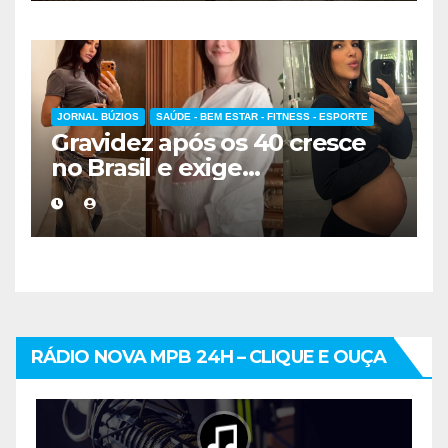
JORNAL BÚZIOS
SAÚDE - BEM ESTAR - FITNESS - ESPORTE
Gravidez após os 40 cresce
no Brasil e exige
acompanhamento médico
mais cuidadoso
RÁDIO NOVA MPB 24H – CLIQUE E OUÇA