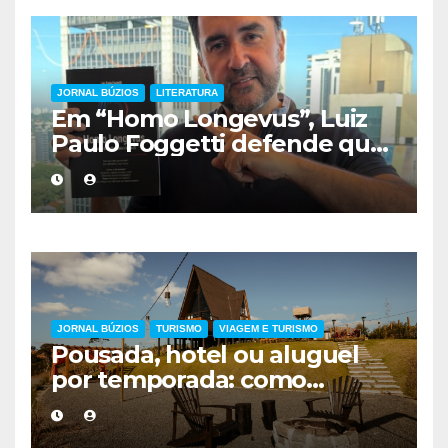
JORNAL BÚZIOS
LITERATURA
Em “Homo Longevus”, Luiz
Paulo Foggetti defende que
viver mais exigirá uma nova
forma de encarar a vida
JORNAL BÚZIOS
TURISMO
VIAGEM E TURISMO
Pousada, hotel ou aluguel
por temporada: como
escolher a melhor
hospedagem