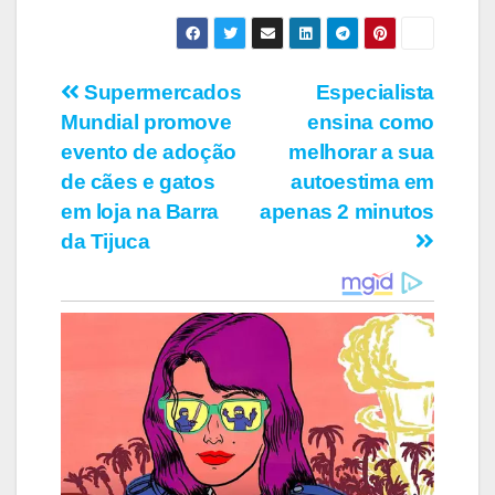
Navegação
Supermercados
Especialista
Mundial promove
ensina como
de
evento de adoção
melhorar a sua
Post
de cães e gatos
autoestima em
em loja na Barra
apenas 2 minutos
da Tijuca