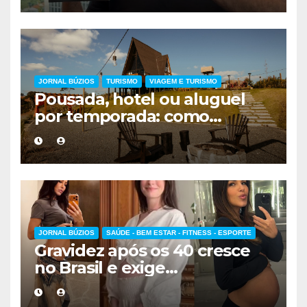
JORNAL BÚZIOS
TURISMO
VIAGEM E TURISMO
Pousada, hotel ou aluguel
por temporada: como
escolher a melhor
hospedagem
JORNAL BÚZIOS
SAÚDE - BEM ESTAR - FITNESS - ESPORTE
Gravidez após os 40 cresce
no Brasil e exige
acompanhamento médico
mais cuidadoso