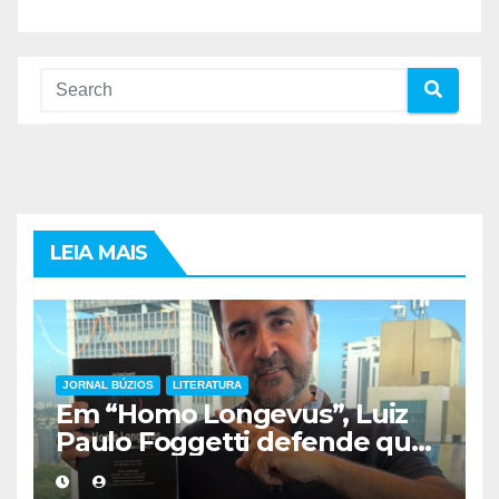
LEIA MAIS
JORNAL BÚZIOS
LITERATURA
Em “Homo Longevus”, Luiz
Paulo Foggetti defende que
viver mais exigirá uma nova
forma de encarar a vida