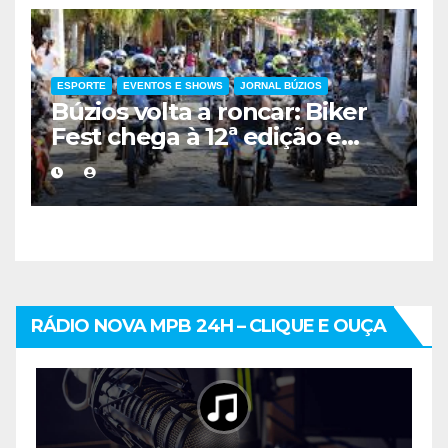
ESPORTE
EVENTOS E SHOWS
JORNAL BÚZIOS
Búzios volta a roncar: Biker
Fest chega à 12ª edição e
movimenta a Região dos
Lagos
RÁDIO NOVA MPB 24H – CLIQUE E OUÇA