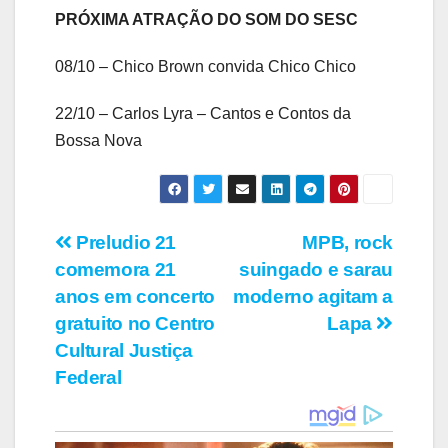
PRÓXIMA ATRAÇÃO DO SOM DO SESC
08/10 – Chico Brown convida Chico Chico
22/10 – Carlos Lyra – Cantos e Contos da
Bossa Nova
Navegação
Preludio 21
MPB, rock
comemora 21
suingado e sarau
de
anos em concerto
moderno agitam a
Post
gratuito no Centro
Lapa
Cultural Justiça
Federal