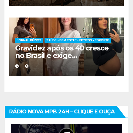
hospedagem
JORNAL BÚZIOS
SAÚDE - BEM ESTAR - FITNESS - ESPORTE
Gravidez após os 40 cresce
no Brasil e exige
acompanhamento médico
mais cuidadoso
RÁDIO NOVA MPB 24H – CLIQUE E OUÇA