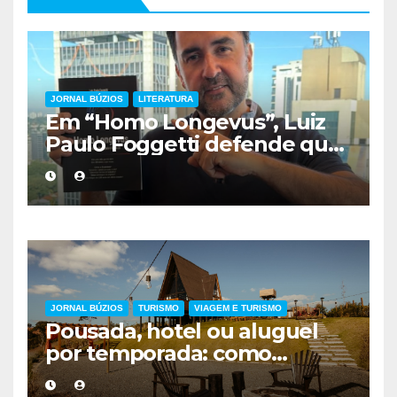
JORNAL BÚZIOS
LITERATURA
Em “Homo Longevus”, Luiz
Paulo Foggetti defende que
viver mais exigirá uma nova
forma de encarar a vida
JORNAL BÚZIOS
TURISMO
VIAGEM E TURISMO
Pousada, hotel ou aluguel
por temporada: como
escolher a melhor