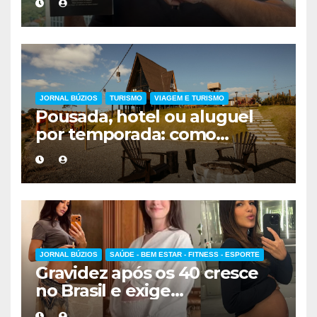
forma de encarar a vida
JORNAL BÚZIOS
TURISMO
VIAGEM E TURISMO
Pousada, hotel ou aluguel
por temporada: como
escolher a melhor
hospedagem
JORNAL BÚZIOS
SAÚDE - BEM ESTAR - FITNESS - ESPORTE
Gravidez após os 40 cresce
no Brasil e exige
acompanhamento médico