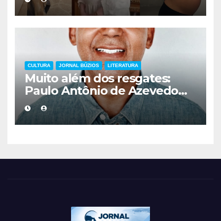
mais cuidadoso
CULTURA
JORNAL BÚZIOS
LITERATURA
Muito além dos resgates:
Paulo Antônio de Azevedo
eterniza a coragem, a
humanidade e a missão dos
guarda-vidas na literatura
brasileira