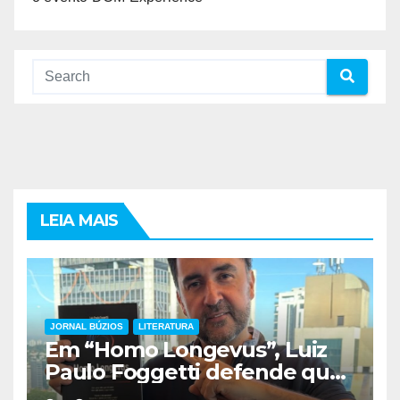
LEIA MAIS
JORNAL BÚZIOS
LITERATURA
Em “Homo Longevus”, Luiz
Paulo Foggetti defende que
viver mais exigirá uma nova