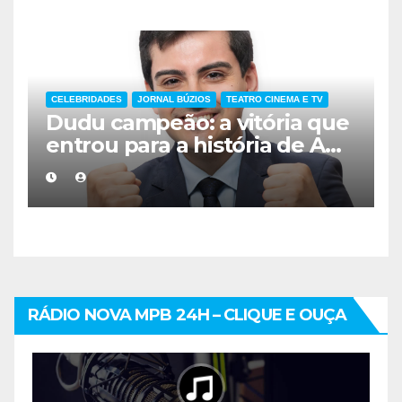
CELEBRIDADES
JORNAL BÚZIOS
TEATRO CINEMA E TV
Dudu campeão: a vitória que
entrou para a história de A
Fazenda
RÁDIO NOVA MPB 24H – CLIQUE E OUÇA