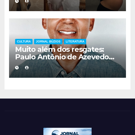
mais cuidadoso
CULTURA
JORNAL BÚZIOS
LITERATURA
Muito além dos resgates:
Paulo Antônio de Azevedo
eterniza a coragem, a
humanidade e a missão dos
guarda-vidas na literatura
brasileira