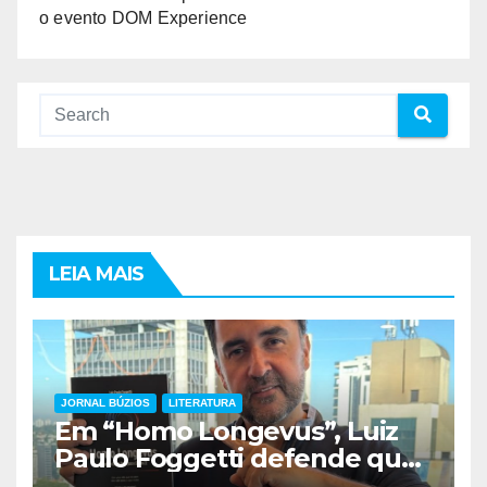
o evento DOM Experience
LEIA MAIS
JORNAL BÚZIOS
LITERATURA
Em “Homo Longevus”, Luiz
Paulo Foggetti defende que
viver mais exigirá uma nova