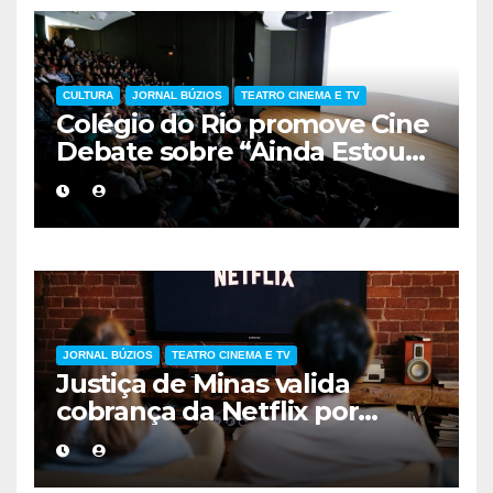
CULTURA
JORNAL BÚZIOS
TEATRO CINEMA E TV
Colégio do Rio promove Cine
Debate sobre “Ainda Estou
Aqui”, obra cobrada no
vestibular da UERJ
JORNAL BÚZIOS
TEATRO CINEMA E TV
Justiça de Minas valida
cobrança da Netflix por
compartilhamento de
senhas fora da residência