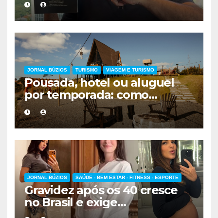
forma de encarar a vida
JORNAL BÚZIOS
TURISMO
VIAGEM E TURISMO
Pousada, hotel ou aluguel
por temporada: como
escolher a melhor
hospedagem
JORNAL BÚZIOS
SAÚDE - BEM ESTAR - FITNESS - ESPORTE
Gravidez após os 40 cresce
no Brasil e exige
acompanhamento médico