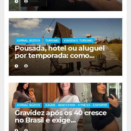
forma de encarar a vida
JORNAL BÚZIOS
TURISMO
VIAGEM E TURISMO
Pousada, hotel ou aluguel
por temporada: como
escolher a melhor
hospedagem
JORNAL BÚZIOS
SAÚDE - BEM ESTAR - FITNESS - ESPORTE
Gravidez após os 40 cresce
no Brasil e exige
acompanhamento médico