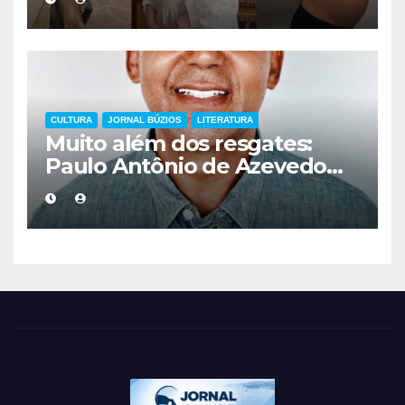
mais cuidadoso
CULTURA
JORNAL BÚZIOS
LITERATURA
Muito além dos resgates:
Paulo Antônio de Azevedo
eterniza a coragem, a
humanidade e a missão dos
guarda-vidas na literatura
brasileira