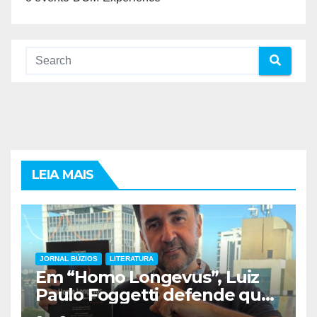
LEIA MAIS
JORNAL BÚZIOS
LITERATURA
Em “Homo Longevus”, Luiz
Paulo Foggetti defende que
viver mais exigirá uma nova