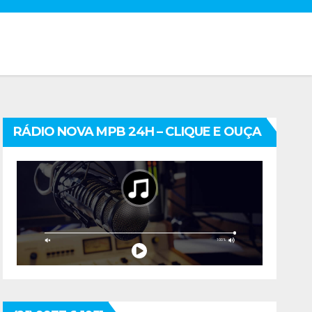
RÁDIO NOVA MPB 24H – CLIQUE E OUÇA