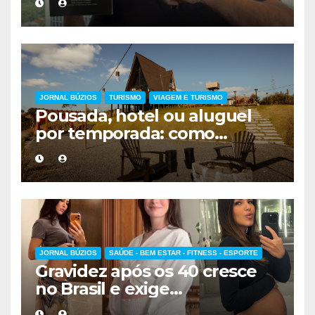
forma de encarar a vida
JORNAL BÚZIOS
TURISMO
VIAGEM E TURISMO
Pousada, hotel ou aluguel
por temporada: como
escolher a melhor
hospedagem
JORNAL BÚZIOS
SAÚDE - BEM ESTAR - FITNESS - ESPORTE
Gravidez após os 40 cresce
no Brasil e exige
acompanhamento médico