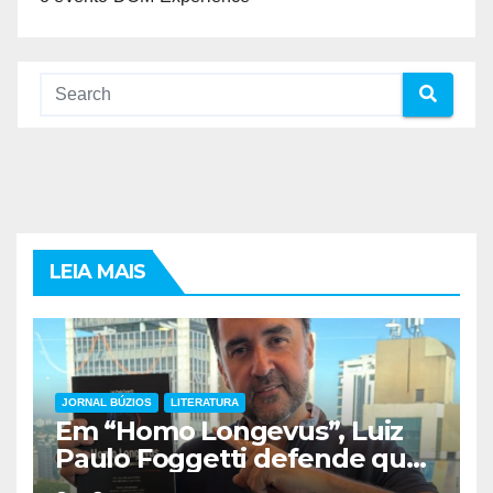
LEIA MAIS
JORNAL BÚZIOS
LITERATURA
Em “Homo Longevus”, Luiz
Paulo Foggetti defende que
viver mais exigirá uma nova