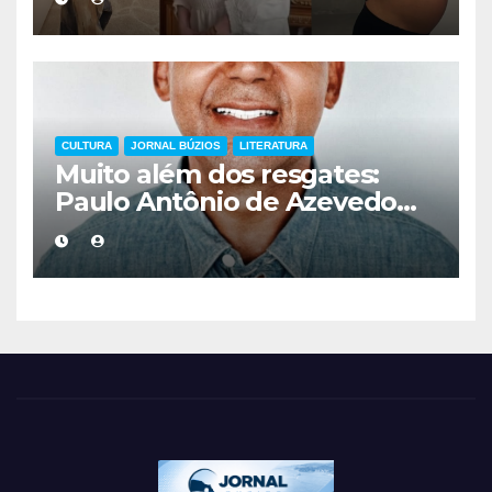
mais cuidadoso
CULTURA
JORNAL BÚZIOS
LITERATURA
Muito além dos resgates:
Paulo Antônio de Azevedo
eterniza a coragem, a
humanidade e a missão dos
guarda-vidas na literatura
brasileira