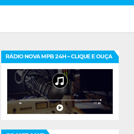
RÁDIO NOVA MPB 24H – CLIQUE E OUÇA