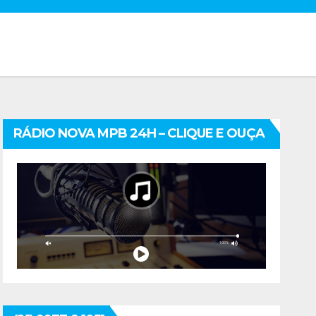
RÁDIO NOVA MPB 24H – CLIQUE E OUÇA