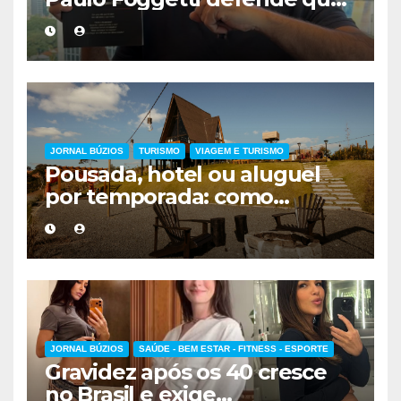
viver mais exigirá uma nova
forma de encarar a vida
JORNAL BÚZIOS
TURISMO
VIAGEM E TURISMO
Pousada, hotel ou aluguel
por temporada: como
escolher a melhor
hospedagem
JORNAL BÚZIOS
SAÚDE - BEM ESTAR - FITNESS - ESPORTE
Gravidez após os 40 cresce
no Brasil e exige