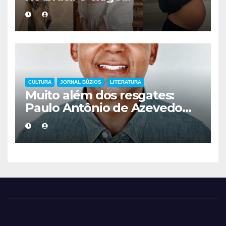
acompanhamento médico
mais cuidadoso
CULTURA
JORNAL BÚZIOS
LITERATURA
Muito além dos resgates:
Paulo Antônio de Azevedo
eterniza a coragem, a
humanidade e a missão dos
guarda-vidas na literatura
brasileira