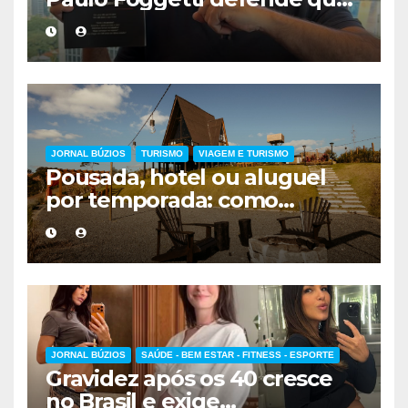
viver mais exigirá uma nova
forma de encarar a vida
JORNAL BÚZIOS
TURISMO
VIAGEM E TURISMO
Pousada, hotel ou aluguel
por temporada: como
escolher a melhor
hospedagem
JORNAL BÚZIOS
SAÚDE - BEM ESTAR - FITNESS - ESPORTE
Gravidez após os 40 cresce
no Brasil e exige