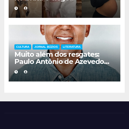
acompanhamento médico
mais cuidadoso
CULTURA
JORNAL BÚZIOS
LITERATURA
Muito além dos resgates:
Paulo Antônio de Azevedo
eterniza a coragem, a
humanidade e a missão dos
guarda-vidas na literatura
brasileira