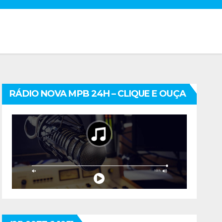
RÁDIO NOVA MPB 24H – CLIQUE E OUÇA