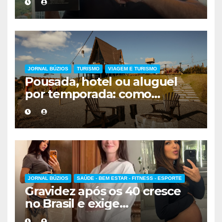
forma de encarar a vida
JORNAL BÚZIOS
TURISMO
VIAGEM E TURISMO
Pousada, hotel ou aluguel
por temporada: como
escolher a melhor
hospedagem
JORNAL BÚZIOS
SAÚDE - BEM ESTAR - FITNESS - ESPORTE
Gravidez após os 40 cresce
no Brasil e exige
acompanhamento médico