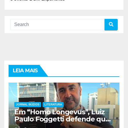
LEIA MAIS
JORNAL BÚZIOS
LITERATURA
Em “Homo Longevus”, Luiz
Paulo Foggetti defende que
viver mais exigirá uma nova