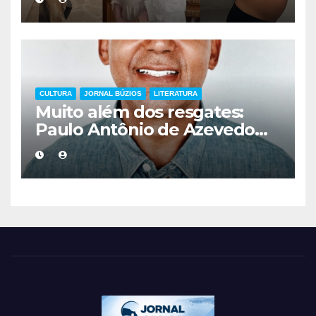
mais cuidadoso
CULTURA
JORNAL BÚZIOS
LITERATURA
Muito além dos resgates:
Paulo Antônio de Azevedo
eterniza a coragem, a
humanidade e a missão dos
guarda-vidas na literatura
brasileira