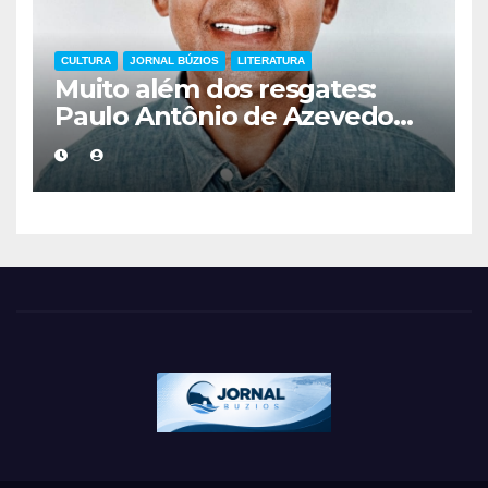
CULTURA
JORNAL BÚZIOS
LITERATURA
Muito além dos resgates:
Paulo Antônio de Azevedo
eterniza a coragem, a
humanidade e a missão dos
guarda-vidas na literatura
brasileira