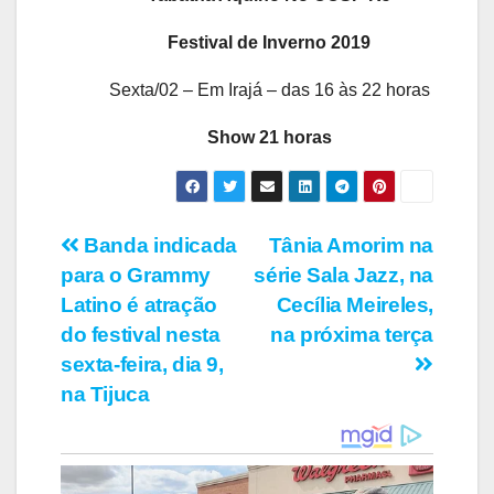
Festival de Inverno 2019
Sexta/02 – Em Irajá – das 16 às 22 horas
Show 21 horas
Navegação
Banda indicada
Tânia Amorim na
para o Grammy
série Sala Jazz, na
de
Latino é atração
Cecília Meireles,
Post
do festival nesta
na próxima terça
sexta-feira, dia 9,
na Tijuca