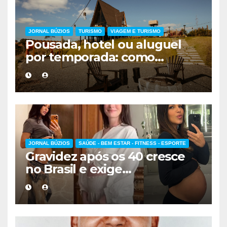
JORNAL BÚZIOS
TURISMO
VIAGEM E TURISMO
Pousada, hotel ou aluguel
por temporada: como
escolher a melhor
hospedagem
JORNAL BÚZIOS
SAÚDE - BEM ESTAR - FITNESS - ESPORTE
Gravidez após os 40 cresce
no Brasil e exige
acompanhamento médico
mais cuidadoso