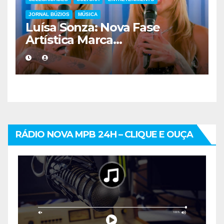
JORNAL BÚZIOS
MÚSICA
Luísa Sonza: Nova Fase
Artística Marca
Distanciamento do Pop e
Redefinição de Identidade
Musical
RÁDIO NOVA MPB 24H – CLIQUE E OUÇA