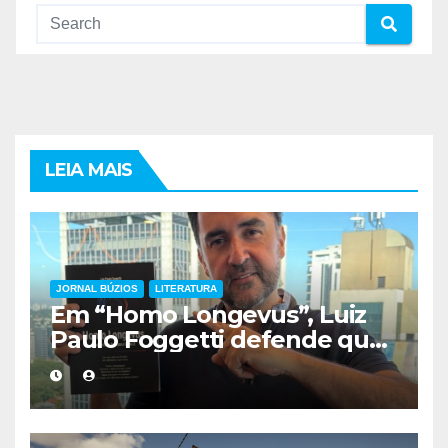
LEIA MAIS
JORNAL BÚZIOS
LITERATURA
Em “Homo Longevus”, Luiz
Paulo Foggetti defende que
viver mais exigirá uma nova
forma de encarar a vida