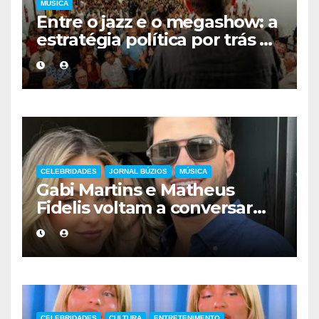
MÚSICA
Entre o jazz e o megashow: a
estratégia política por trás da
agenda de Eduardo Paes no
interior do Rio
CELEBRIDADES
JORNAL BÚZIOS
MÚSICA
Gabi Martins e Matheus
Fidelis voltam a conversar
sobre possível reconciliação
CELEBRIDADES
CULTURA
ENTRETENIMENTO