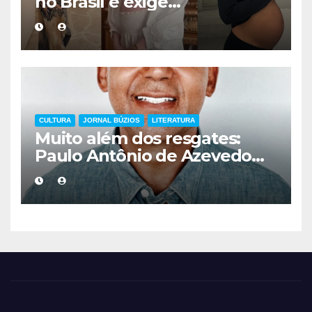
no Brasil e exige
acompanhamento médico
mais cuidadoso
CULTURA
JORNAL BÚZIOS
LITERATURA
Muito além dos resgates:
Paulo Antônio de Azevedo
eterniza a coragem, a
humanidade e a missão dos
guarda-vidas na literatura
brasileira