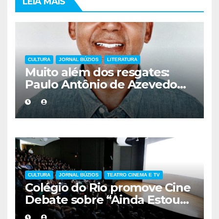
LEIA MAIS
CULTURA
JORNAL BÚZIOS
LITERATURA
Muito além dos resgates:
Paulo Antônio de Azevedo
eterniza a coragem, a
humanidade e a missão dos
guarda-vidas na literatura
brasileira
CULTURA
JORNAL BÚZIOS
TEATRO CINEMA E TV
Colégio do Rio promove Cine
Debate sobre “Ainda Estou
Aqui”, obra cobrada no