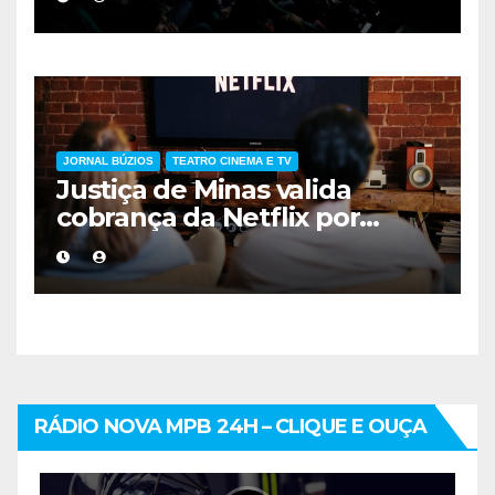
vestibular da UERJ
JORNAL BÚZIOS
TEATRO CINEMA E TV
Justiça de Minas valida
cobrança da Netflix por
compartilhamento de
senhas fora da residência
RÁDIO NOVA MPB 24H – CLIQUE E OUÇA