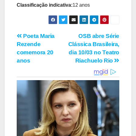
Classificação indicativa:
12 anos
Navegação
Poeta Maria
OSB abre Série
Rezende
Clássica Brasileira,
de
comemora 20
dia 10/03 no Teatro
Post
anos
Riachuelo Rio