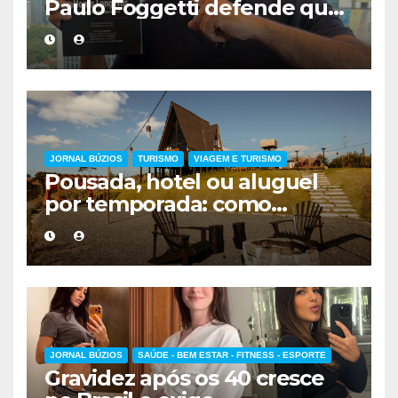
Paulo Foggetti defende que
viver mais exigirá uma nova
forma de encarar a vida
JORNAL BÚZIOS
TURISMO
VIAGEM E TURISMO
Pousada, hotel ou aluguel
por temporada: como
escolher a melhor
hospedagem
JORNAL BÚZIOS
SAÚDE - BEM ESTAR - FITNESS - ESPORTE
Gravidez após os 40 cresce