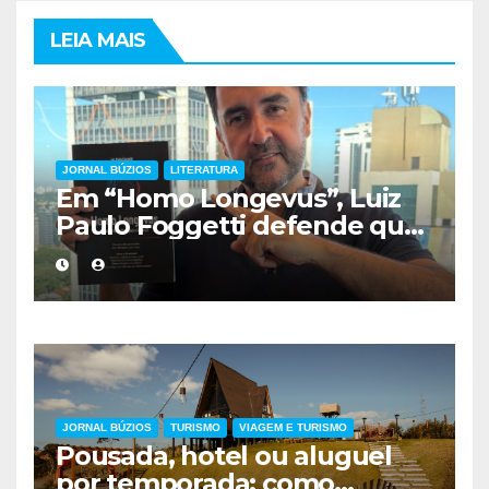
LEIA MAIS
JORNAL BÚZIOS
LITERATURA
Em “Homo Longevus”, Luiz
Paulo Foggetti defende que
viver mais exigirá uma nova
forma de encarar a vida
JORNAL BÚZIOS
TURISMO
VIAGEM E TURISMO
Pousada, hotel ou aluguel
por temporada: como