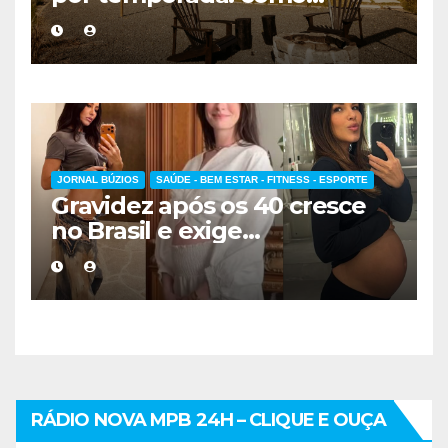
escolher a melhor
hospedagem
JORNAL BÚZIOS
SAÚDE - BEM ESTAR - FITNESS - ESPORTE
Gravidez após os 40 cresce
no Brasil e exige
acompanhamento médico
mais cuidadoso
RÁDIO NOVA MPB 24H – CLIQUE E OUÇA