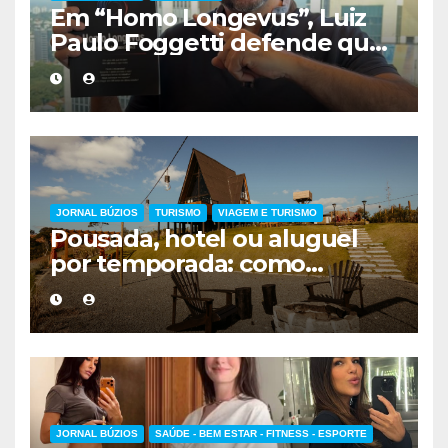
Em “Homo Longevus”, Luiz
Paulo Foggetti defende que
viver mais exigirá uma nova
forma de encarar a vida
JORNAL BÚZIOS
TURISMO
VIAGEM E TURISMO
Pousada, hotel ou aluguel
por temporada: como
escolher a melhor
hospedagem
JORNAL BÚZIOS
SAÚDE - BEM ESTAR - FITNESS - ESPORTE