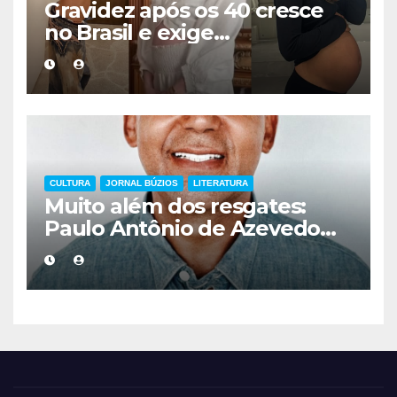
Gravidez após os 40 cresce
no Brasil e exige
acompanhamento médico
mais cuidadoso
CULTURA
JORNAL BÚZIOS
LITERATURA
Muito além dos resgates:
Paulo Antônio de Azevedo
eterniza a coragem, a
humanidade e a missão dos
guarda-vidas na literatura
brasileira