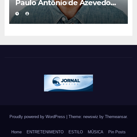
Paulo Antônio de Azevedo
eterniza a coragem, a
humanidade e a missão dos
guarda-vidas na literatura
brasileira
Proudly powered by WordPress
|
Theme: newswiz by
Themeansar
.
Home
ENTRETENIMENTO
ESTILO
MÚSICA
Pin Posts