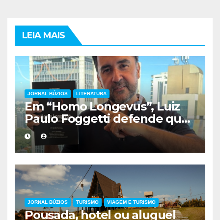
LEIA MAIS
JORNAL BÚZIOS
LITERATURA
Em “Homo Longevus”, Luiz
Paulo Foggetti defende que
viver mais exigirá uma nova
forma de encarar a vida
JORNAL BÚZIOS
TURISMO
VIAGEM E TURISMO
Pousada, hotel ou aluguel