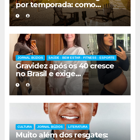
por temporada: como
escolher a melhor
hospedagem
JORNAL BÚZIOS
SAÚDE - BEM ESTAR - FITNESS - ESPORTE
Gravidez após os 40 cresce
no Brasil e exige
acompanhamento médico
mais cuidadoso
CULTURA
JORNAL BÚZIOS
LITERATURA
Muito além dos resgates: