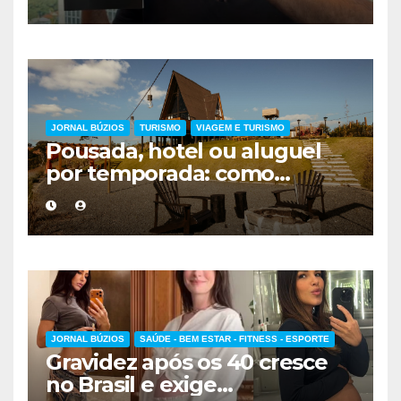
forma de encarar a vida
JORNAL BÚZIOS
TURISMO
VIAGEM E TURISMO
Pousada, hotel ou aluguel
por temporada: como
escolher a melhor
hospedagem
JORNAL BÚZIOS
SAÚDE - BEM ESTAR - FITNESS - ESPORTE
Gravidez após os 40 cresce
no Brasil e exige