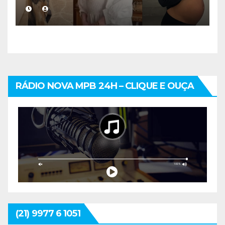
acompanhamento médico
mais cuidadoso
RÁDIO NOVA MPB 24H – CLIQUE E OUÇA
(21) 9977 6 1051