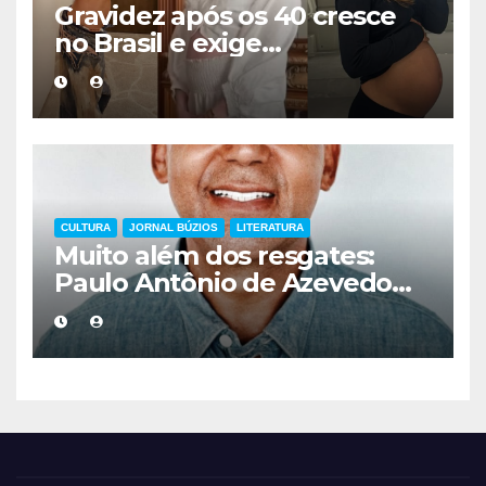
Gravidez após os 40 cresce
no Brasil e exige
acompanhamento médico
mais cuidadoso
CULTURA
JORNAL BÚZIOS
LITERATURA
Muito além dos resgates:
Paulo Antônio de Azevedo
eterniza a coragem, a
humanidade e a missão dos
guarda-vidas na literatura
brasileira