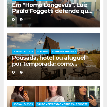
Em “Homo Longevus”, Luiz
Paulo Foggetti defende que
viver mais exigirá uma nova
forma de encarar a vida
JORNAL BÚZIOS
TURISMO
VIAGEM E TURISMO
Pousada, hotel ou aluguel
por temporada: como
escolher a melhor
hospedagem
JORNAL BÚZIOS
SAÚDE - BEM ESTAR - FITNESS - ESPORTE