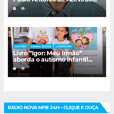
eterniza a coragem, a
humanidade e a missão dos
guarda-vidas na literatura
brasileira
CULTURA
JORNAL BÚZIOS
LITERATURA
Livro “Igor: Meu Irmão”
aborda o autismo infantil
com sensibilidade e olhar
familiar
RÁDIO NOVA MPB 24H – CLIQUE E OUÇA