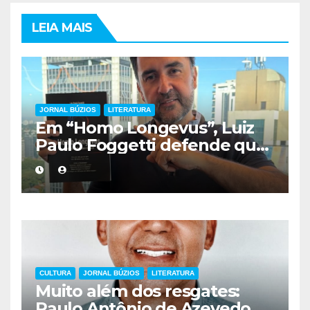
LEIA MAIS
JORNAL BÚZIOS
LITERATURA
Em “Homo Longevus”, Luiz
Paulo Foggetti defende que
viver mais exigirá uma nova
forma de encarar a vida
CULTURA
JORNAL BÚZIOS
LITERATURA
Muito além dos resgates:
Paulo Antônio de Azevedo