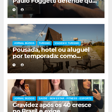
Paulo Foggetti defende que
viver mais exigirá uma nova
forma de encarar a vida
JORNAL BÚZIOS
TURISMO
VIAGEM E TURISMO
Pousada, hotel ou aluguel
por temporada: como
escolher a melhor
hospedagem
JORNAL BÚZIOS
SAÚDE - BEM ESTAR - FITNESS - ESPORTE
Gravidez após os 40 cresce
no Brasil e exige