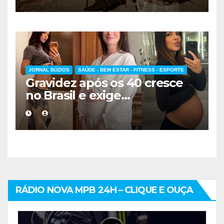
hospedagem
JORNAL BÚZIOS
SAÚDE - BEM ESTAR - FITNESS - ESPORTE
Gravidez após os 40 cresce
no Brasil e exige
acompanhamento médico
mais cuidadoso
RÁDIO NOVA MPB 24H – CLIQUE E OUÇA