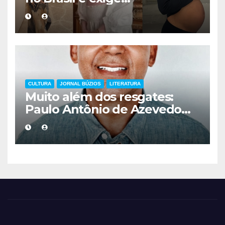
acompanhamento médico
mais cuidadoso
CULTURA
JORNAL BÚZIOS
LITERATURA
Muito além dos resgates:
Paulo Antônio de Azevedo
eterniza a coragem, a
humanidade e a missão dos
guarda-vidas na literatura
brasileira