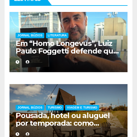
JORNAL BÚZIOS
LITERATURA
Em “Homo Longevus”, Luiz
Paulo Foggetti defende que
viver mais exigirá uma nova
forma de encarar a vida
JORNAL BÚZIOS
TURISMO
VIAGEM E TURISMO
Pousada, hotel ou aluguel
por temporada: como
escolher a melhor