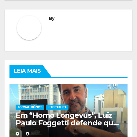
By
LEIA MAIS
JORNAL BÚZIOS
LITERATURA
Em “Homo Longevus”, Luiz
Paulo Foggetti defende que
viver mais exigirá uma nova