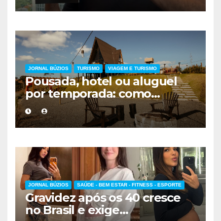
forma de encarar a vida
JORNAL BÚZIOS
TURISMO
VIAGEM E TURISMO
Pousada, hotel ou aluguel
por temporada: como
escolher a melhor
hospedagem
JORNAL BÚZIOS
SAÚDE - BEM ESTAR - FITNESS - ESPORTE
Gravidez após os 40 cresce
no Brasil e exige