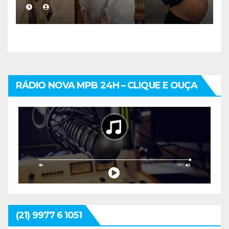
acompanhamento médico
mais cuidadoso
RÁDIO NOVA MPB 24H – CLIQUE E OUÇA
(21) 9977 6 1051