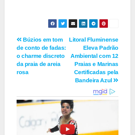
Navegação
Búzios em tom
Litoral Fluminense
de conto de fadas:
Eleva Padrão
de
o charme discreto
Ambiental com 12
Post
da praia de areia
Praias e Marinas
rosa
Certificadas pela
Bandeira Azul