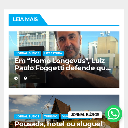
LEIA MAIS
JORNAL BÚZIOS
LITERATURA
Em “Homo Longevus”, Luiz
Paulo Foggetti defende que
viver mais exigirá uma nova
forma de encarar a vida
JORNAL BÚZIOS
JORNAL BÚZIOS
TURISMO
VIAGEM E TURISMO
Pousada, hotel ou aluguel