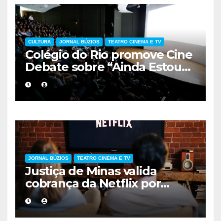
CULTURA
JORNAL BÚZIOS
TEATRO CINEMA E TV
Colégio do Rio promove Cine
Debate sobre “Ainda Estou
Aqui”, obra cobrada no
vestibular da UERJ
JORNAL BÚZIOS
TEATRO CINEMA E TV
Justiça de Minas valida
cobrança da Netflix por
compartilhamento de
senhas fora da residência