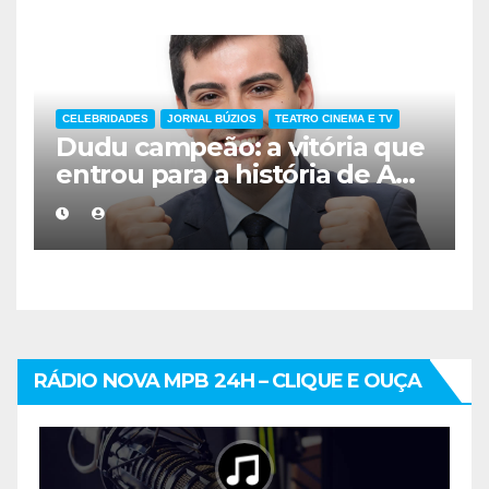
CELEBRIDADES
JORNAL BÚZIOS
TEATRO CINEMA E TV
Dudu campeão: a vitória que
entrou para a história de A
Fazenda
RÁDIO NOVA MPB 24H – CLIQUE E OUÇA