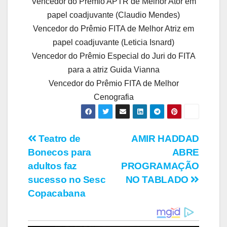
Vencedor do Prêmio APTR de Melhor Ator em
papel coadjuvante (Claudio Mendes)
Vencedor do Prêmio FITA de Melhor Atriz em
papel coadjuvante (Leticia Isnard)
Vencedor do Prêmio Especial do Juri do FITA
para a atriz Guida Vianna
Vencedor do Prêmio FITA de Melhor
Cenografia
Navegação
Teatro de
AMIR HADDAD
Bonecos para
ABRE
de
adultos faz
PROGRAMAÇÃO
Post
sucesso no Sesc
NO TABLADO
Copacabana