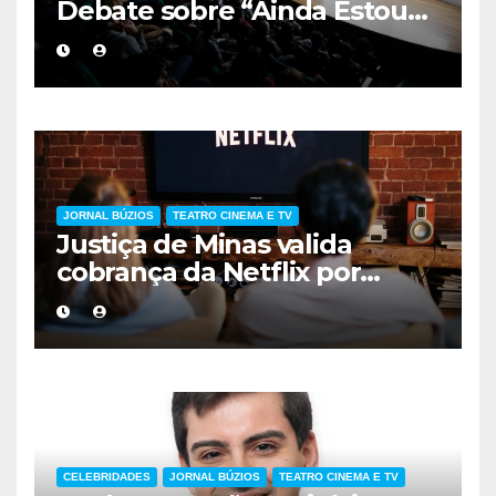
Debate sobre “Ainda Estou
Aqui”, obra cobrada no
vestibular da UERJ
JORNAL BÚZIOS
TEATRO CINEMA E TV
Justiça de Minas valida
cobrança da Netflix por
compartilhamento de
senhas fora da residência
CELEBRIDADES
JORNAL BÚZIOS
TEATRO CINEMA E TV