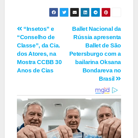
Navegação
“Insetos” e
Ballet Nacional da
“Conselho de
Rússia apresenta
de
Classe”, da Cia.
Ballet de São
Post
dos Atores, na
Petersburgo com a
Mostra CCBB 30
bailarina Oksana
Anos de Cias
Bondareva no
Brasil