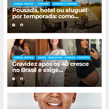
JORNAL BÚZIOS
TURISMO
VIAGEM E TURISMO
Pousada, hotel ou aluguel
por temporada: como
escolher a melhor
hospedagem
JORNAL BÚZIOS
SAÚDE - BEM ESTAR - FITNESS - ESPORTE
Gravidez após os 40 cresce
no Brasil e exige
acompanhamento médico
mais cuidadoso