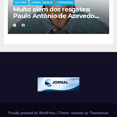
CULTURA
JORNAL BÚZIOS
LITERATURA
Muito além dos resgates:
Paulo Antônio de Azevedo
eterniza a coragem, a
humanidade e a missão dos
guarda-vidas na literatura
brasileira
Proudly powered by WordPress
|
Theme: newswiz by
Themeansar
.