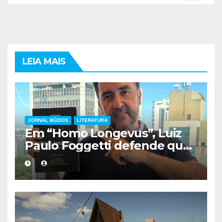
LEIA MAIS
JORNAL BÚZIOS
LITERATURA
Em “Homo Longevus”, Luiz
Paulo Foggetti defende que
viver mais exigirá uma nova
forma de encarar a vida