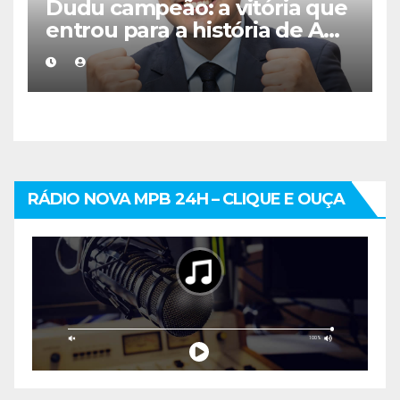
Dudu campeão: a vitória que
entrou para a história de A
Fazenda
RÁDIO NOVA MPB 24H – CLIQUE E OUÇA