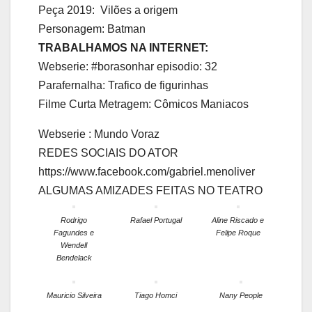
Peça 2019: Vilões a origem
Personagem: Batman
TRABALHAMOS NA INTERNET:
Webserie: #borasonhar episodio: 32
Parafernalha: Trafico de figurinhas
Filme Curta Metragem: Cômicos Maniacos
Webserie : Mundo Voraz
REDES SOCIAIS DO ATOR
https://www.facebook.com/gabriel.menoliver
ALGUMAS AMIZADES FEITAS NO TEATRO
Rodrigo
Rafael Portugal
Aline Riscado e
Fagundes e
Felipe Roque
Wendell
Bendelack
Mauricio Silveira
Tiago Homci
Nany People