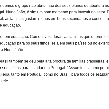
demia, o grupo não abriu mão dos seus planos de abertura n
gal, Nuno João, é sim um bom momento para investir no setor. 
onal, as famílias gastam menos em bens secundários e concentr
 e educação.
stidor em educação. Como investidoras, as famílias que queremos
 educação para os seus filhos, seja em seus países ou no exterio
ca Nuno João.
Brasil também se deu pela alta procura de famílias brasileiras, 
ar seus filhos para estudar em Portugal. “Assumimos como propó
leira, tanto em Portugal, como no Brasil, para todos os estuda
a ele.