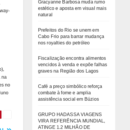
Gracyanne Barbosa muda rumo
a
estético e aposta em visual mais
rway-
natural
Prefeitos do Rio se unem em
Cabo Frio para barrar mudança
nos royalties do petróleo
Fiscalização encontra alimentos
vencidos à venda e expõe falhas
),
graves na Região dos Lagos
a na
es no
Café a preço simbólico reforça
luno
combate à fome e amplia
assistência social em Búzios
GRUPO HADASSA VIAGENS
VIRA REFERÊNCIA MUNDIAL,
ATINGE 1.2 MILHÃO DE