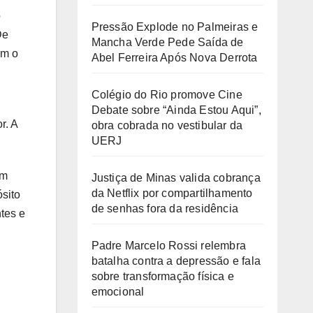
o
Pressão Explode no Palmeiras e
De
Mancha Verde Pede Saída de
am o
Abel Ferreira Após Nova Derrota
Colégio do Rio promove Cine
Debate sobre “Ainda Estou Aqui”,
r. A
obra cobrada no vestibular da
UERJ
em
Justiça de Minas valida cobrança
da Netflix por compartilhamento
sito
de senhas fora da residência
ntes e
Padre Marcelo Rossi relembra
batalha contra a depressão e fala
sobre transformação física e
emocional