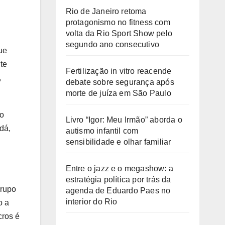
Rio de Janeiro retoma
protagonismo no fitness com
volta da Rio Sport Show pelo
segundo ano consecutivo
ue
te
Fertilização in vitro reacende
,
debate sobre segurança após
morte de juíza em São Paulo
do
Livro “Igor: Meu Irmão” aborda o
dá,
autismo infantil com
sensibilidade e olhar familiar
Entre o jazz e o megashow: a
estratégia política por trás da
grupo
agenda de Eduardo Paes no
interior do Rio
o a
cros é