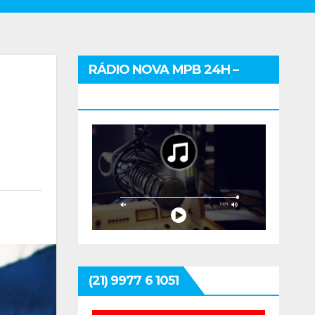
RÁDIO NOVA MPB 24H –
CLIQUE E OUÇA
(21) 9977 6 1051